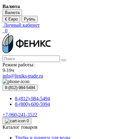
Валюта
Валюта
€ Евро
Рубль
Личный кабинет
0
Режим работы:
9-19ч
info@feniks-trade.ru
8-(812)-984-5494
8-(812)-984-5494
8-(800)-600-5994
+7-960-241-3522
0
Каталог товаров
Трубы и шланги для воды