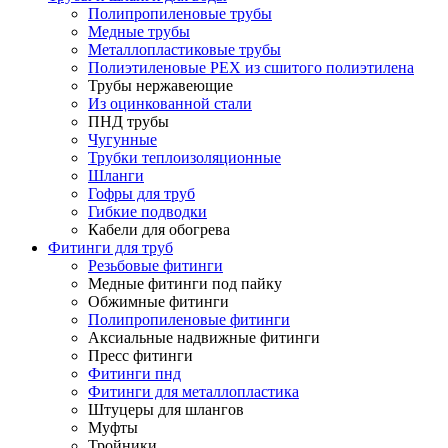
Полипропиленовые трубы
Медные трубы
Металлопластиковые трубы
Полиэтиленовые PEX из сшитого полиэтилена
Трубы нержавеющие
Из оцинкованной стали
ПНД трубы
Чугунные
Трубки теплоизоляционные
Шланги
Гофры для труб
Гибкие подводки
Кабели для обогрева
Фитинги для труб
Резьбовые фитинги
Медные фитинги под пайку
Обжимные фитинги
Полипропиленовые фитинги
Аксиальные надвижные фитинги
Пресс фитинги
Фитинги пнд
Фитинги для металлопластика
Штуцеры для шлангов
Муфты
Тройники