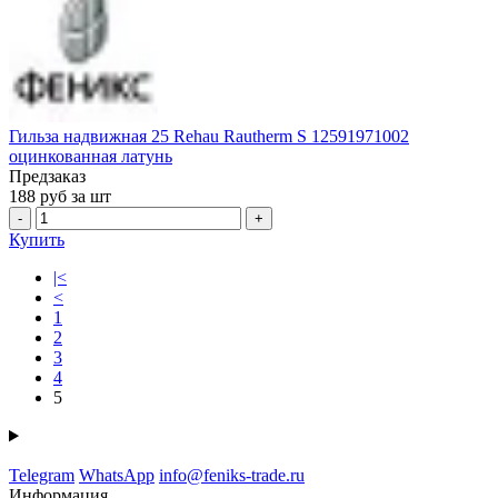
Гильза надвижная 25 Rehau Rautherm S 12591971002
оцинкованная латунь
Предзаказ
188
руб за шт
-
+
Купить
|<
<
1
2
3
4
5
Telegram
WhatsApp
info@feniks-trade.ru
Информация