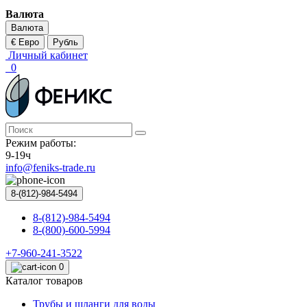
Валюта
Валюта
€ Евро
Рубль
Личный кабинет
0
Режим работы:
9-19ч
info@feniks-trade.ru
8-(812)-984-5494
8-(812)-984-5494
8-(800)-600-5994
+7-960-241-3522
0
Каталог товаров
Трубы и шланги для воды