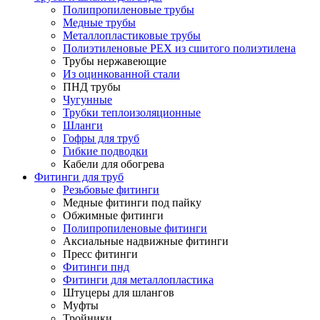
Полипропиленовые трубы
Медные трубы
Металлопластиковые трубы
Полиэтиленовые PEX из сшитого полиэтилена
Трубы нержавеющие
Из оцинкованной стали
ПНД трубы
Чугунные
Трубки теплоизоляционные
Шланги
Гофры для труб
Гибкие подводки
Кабели для обогрева
Фитинги для труб
Резьбовые фитинги
Медные фитинги под пайку
Обжимные фитинги
Полипропиленовые фитинги
Аксиальные надвижные фитинги
Пресс фитинги
Фитинги пнд
Фитинги для металлопластика
Штуцеры для шлангов
Муфты
Тройники