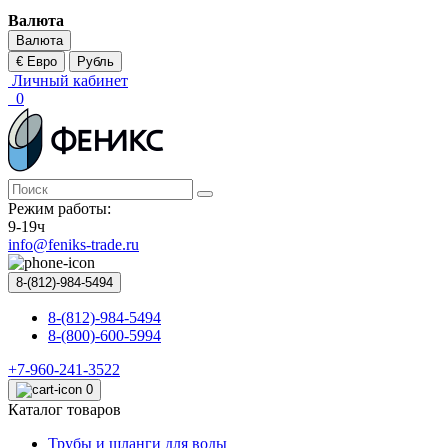
Валюта
Валюта
€ Евро
Рубль
Личный кабинет
0
Режим работы:
9-19ч
info@feniks-trade.ru
8-(812)-984-5494
8-(812)-984-5494
8-(800)-600-5994
+7-960-241-3522
0
Каталог товаров
Трубы и шланги для воды