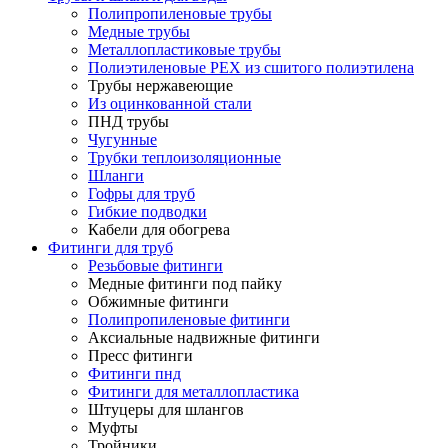
Полипропиленовые трубы
Медные трубы
Металлопластиковые трубы
Полиэтиленовые PEX из сшитого полиэтилена
Трубы нержавеющие
Из оцинкованной стали
ПНД трубы
Чугунные
Трубки теплоизоляционные
Шланги
Гофры для труб
Гибкие подводки
Кабели для обогрева
Фитинги для труб
Резьбовые фитинги
Медные фитинги под пайку
Обжимные фитинги
Полипропиленовые фитинги
Аксиальные надвижные фитинги
Пресс фитинги
Фитинги пнд
Фитинги для металлопластика
Штуцеры для шлангов
Муфты
Тройники