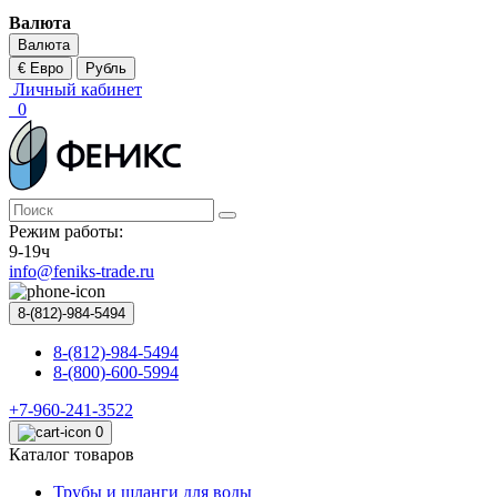
Валюта
Валюта
€ Евро
Рубль
Личный кабинет
0
Режим работы:
9-19ч
info@feniks-trade.ru
8-(812)-984-5494
8-(812)-984-5494
8-(800)-600-5994
+7-960-241-3522
0
Каталог товаров
Трубы и шланги для воды