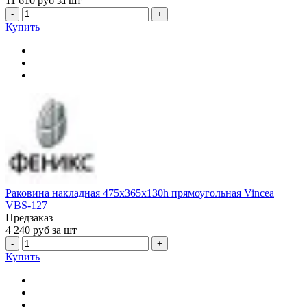
11 610
руб за шт
-
+
Купить
Раковина накладная 475x365x130h прямоугольная Vincea
VBS-127
Предзаказ
4 240
руб за шт
-
+
Купить