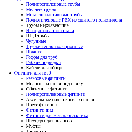
Полипропиленовые трубы
Медные трубы
Металлопластиковые трубы
Полиэтиленовые PEX из сшитого полиэтилена
Трубы нержавеющие
Из оцинкованной стали
ПНД трубы
Чугунные
Трубки теплоизоляционные
Шланги
Гофры для труб
Гибкие подводки
Кабели для обогрева
Фитинги для труб
Резьбовые фитинги
Медные фитинги под пайку
Обжимные фитинги
Полипропиленовые фитинги
Аксиальные надвижные фитинги
Пресс фитинги
Фитинги пнд
Фитинги для металлопластика
Штуцеры для шлангов
Муфты
Тройники