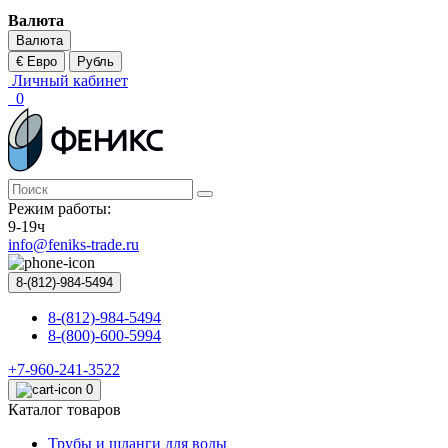
Валюта
Валюта
€ Евро
Рубль
Личный кабинет
0
Режим работы:
9-19ч
info@feniks-trade.ru
8-(812)-984-5494
8-(812)-984-5494
8-(800)-600-5994
+7-960-241-3522
0
Каталог товаров
Трубы и шланги для воды