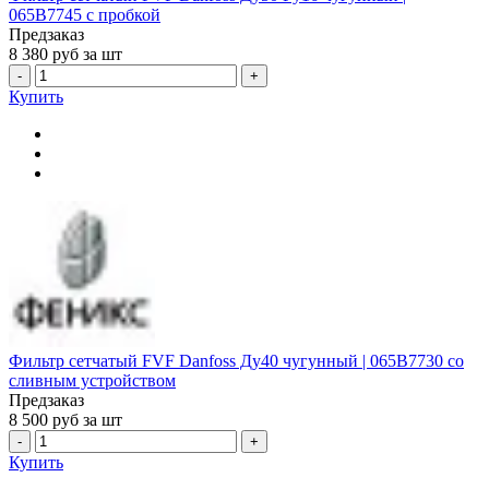
065B7745 с пробкой
Предзаказ
8 380
руб за шт
-
+
Купить
Фильтр сетчатый FVF Danfoss Ду40 чугунный | 065B7730 со
сливным устройством
Предзаказ
8 500
руб за шт
-
+
Купить