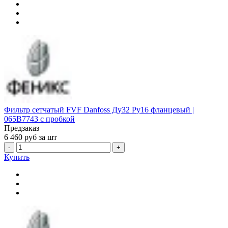
Фильтр сетчатый FVF Danfoss Ду32 Ру16 фланцевый |
065B7743 с пробкой
Предзаказ
6 460
руб за шт
-
+
Купить