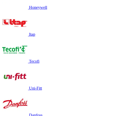
Honeywell
Itap
Tecofi
Uni-Fitt
Danfoss