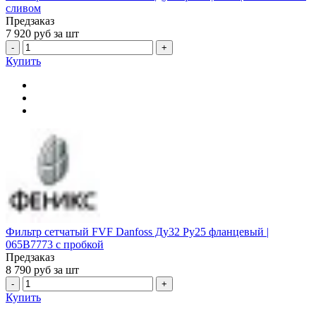
сливом
Предзаказ
7 920
руб за шт
-
+
Купить
Фильтр сетчатый FVF Danfoss Ду32 Ру25 фланцевый |
065B7773 с пробкой
Предзаказ
8 790
руб за шт
-
+
Купить