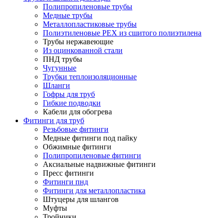
Полипропиленовые трубы
Медные трубы
Металлопластиковые трубы
Полиэтиленовые PEX из сшитого полиэтилена
Трубы нержавеющие
Из оцинкованной стали
ПНД трубы
Чугунные
Трубки теплоизоляционные
Шланги
Гофры для труб
Гибкие подводки
Кабели для обогрева
Фитинги для труб
Резьбовые фитинги
Медные фитинги под пайку
Обжимные фитинги
Полипропиленовые фитинги
Аксиальные надвижные фитинги
Пресс фитинги
Фитинги пнд
Фитинги для металлопластика
Штуцеры для шлангов
Муфты
Тройники