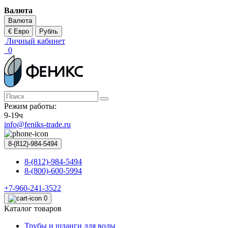
Валюта
Валюта
€ Евро
Рубль
Личный кабинет
0
Режим работы:
9-19ч
info@feniks-trade.ru
8-(812)-984-5494
8-(812)-984-5494
8-(800)-600-5994
+7-960-241-3522
0
Каталог товаров
Трубы и шланги для воды