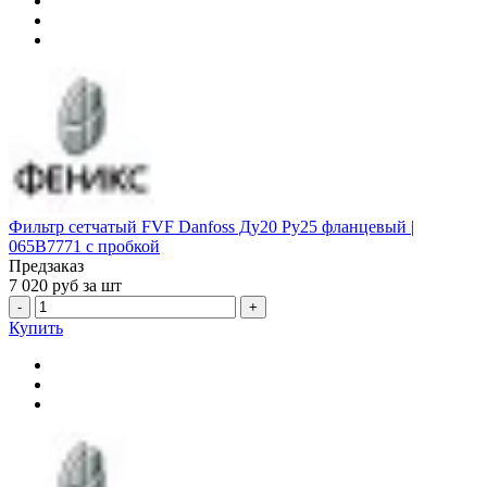
Фильтр сетчатый FVF Danfoss Ду20 Ру25 фланцевый |
065B7771 с пробкой
Предзаказ
7 020
руб за шт
-
+
Купить