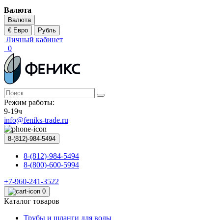
Валюта
Валюта
€ Евро
Рубль
Личный кабинет
0
Режим работы:
9-19ч
info@feniks-trade.ru
8-(812)-984-5494
8-(812)-984-5494
8-(800)-600-5994
+7-960-241-3522
0
Каталог товаров
Трубы и шланги для воды