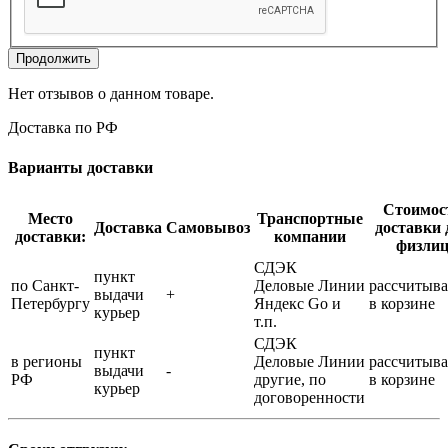
Продолжить
Нет отзывов о данном товаре.
Доставка по РФ
Варианты доставки
Стоимос
Место
Транспортные
Доставка
Самовывоз
доставки 
доставки:
компании
физли
СДЭК
пункт
по Санкт-
Деловые Линии
рассчитыва
выдачи
+
Петербургу
Яндекс Go и
в корзине
курьер
т.п.
СДЭК
пункт
в регионы
Деловые Линии
рассчитыва
выдачи
-
РФ
другие, по
в корзине
курьер
договоренности