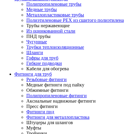
Полипропиленовые трубы
Медные трубы
Металлопластиковые трубы
Полиэтиленовые PEX из сшитого полиэтилена
Трубы нержавеющие
Из оцинкованной стали
ПНД трубы
Чугунные
Трубки теплоизоляционные
Шланги
Гофры для труб
Гибкие подводки
Кабели для обогрева
Фитинги для труб
Резьбовые фитинги
Медные фитинги под пайку
Обжимные фитинги
Полипропиленовые фитинги
Аксиальные надвижные фитинги
Пресс фитинги
Фитинги пнд
Фитинги для металлопластика
Штуцеры для шлангов
Муфты
Тройники