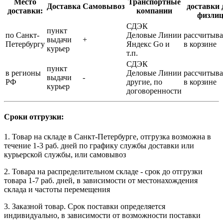
Место
Транспортные
Доставка
Самовывоз
доставки 
доставки:
компании
физли
СДЭК
пункт
по Санкт-
Деловые Линии
рассчитыва
выдачи
+
Петербургу
Яндекс Go и
в корзине
курьер
т.п.
СДЭК
пункт
в регионы
Деловые Линии
рассчитыва
выдачи
-
РФ
другие, по
в корзине
курьер
договоренности
Сроки отгрузки:
1. Товар на складе в Санкт-Петербурге, отгрузка возможна в
течение 1-3 раб. дней по графику службы доставки или
курьерской службы, или самовывоз
2. Товара на распределительном складе - срок до отгрузки
товара 1-7 раб. дней, в зависимости от местонахождения
склада и частоты перемещения
3. Заказной товар. Срок поставки определяется
индивидуально, в зависимости от возможности поставки