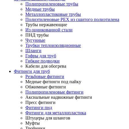
Полипропиленовые трубы
Медные трубы
Металлопластиковые трубы
Полиэтиленовые PEX из сшитого полиэтилена
Трубы нержавеющие
Из оцинкованной стали
ПНД трубы
Чугунные
Трубки теплоизоляционные
Шланги
Гофры для труб
Гибкие подводки
Кабели для обогрева
Фитинги для труб
Резьбовые фитинги
Медные фитинги под пайку
Обжимные фитинги
Полипропиленовые фитинги
Аксиальные надвижные фитинги
Пресс фитинги
Фитинги пнд
Фитинги для металлопластика
Штуцеры для шлангов
Муфты
Тройники