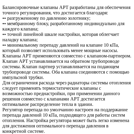
Балансировочные клапаны APT разработаны для обеспечения
точного регулирования, что достигается благодаря:
•• разгруженному по давлению золотнику;
•• мембранному блоку, разработанному индивидуально для
каждого клапана;
•• точной линейной шкале настройки, которая облегчает
наладку клапана;
•• минимальному перепаду давлений на клапане 10 кПа,
который позволяет использовать менее мощные насосы.
Клапаны APT применяются совместно с клапаном-партнером.
Клапан APT устанавливается на обратном трубопроводе
системы. Клапан партнер устанавливается на подающем
трубопроводе системы. Оба клапана соединяются с помощью
импульсной трубки.
Для ограничения расхода через радиаторы системы отопления
следует применять термостатические клапаны с
возможностью преднастройки, при применении данного
решения совместно с клапанами APT достигается
оптимальное распределение тепла в здании.
Регулятор перепада по умолчанию настроен на поддержание
перепада давлений 10 кПа, подходящего для работы систем
отопления. Настройка регулятора может быть легко изменена
для достижения оптимального перепада давления в
конкретной системе.