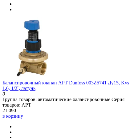
Балансировочный клапан APT Danfoss 003Z5741 Ду15, Kvs
1,6, 1/2`, латунь
0
Группа товаров:
автоматические балансировочные
Серия
товаров:
APT
21 090
в корзину