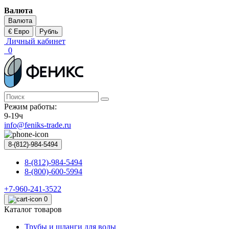
Валюта
Валюта
€ Евро
Рубль
Личный кабинет
0
Режим работы:
9-19ч
info@feniks-trade.ru
8-(812)-984-5494
8-(812)-984-5494
8-(800)-600-5994
+7-960-241-3522
0
Каталог товаров
Трубы и шланги для воды