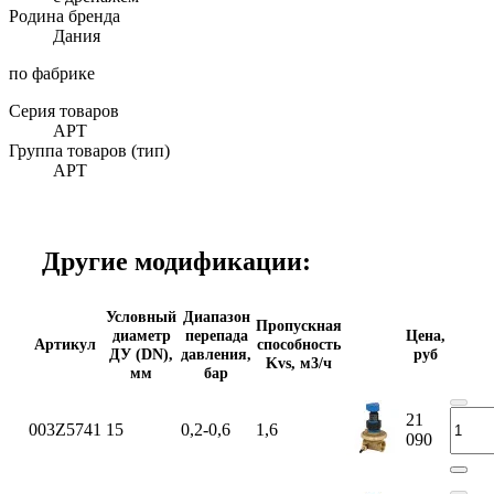
Родина бренда
Дания
по фабрике
Серия товаров
APT
Группа товаров (тип)
APT
Другие модификации:
Условный
Диапазон
Пропускная
диаметр
перепада
Цена,
Артикул
способность
ДУ (DN),
давления,
руб
Kvs, м3/ч
мм
бар
21
003Z5741
15
0,2-0,6
1,6
090