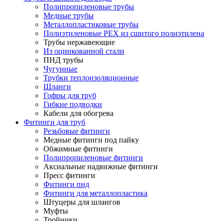
Полипропиленовые трубы
Медные трубы
Металлопластиковые трубы
Полиэтиленовые PEX из сшитого полиэтилена
Трубы нержавеющие
Из оцинкованной стали
ПНД трубы
Чугунные
Трубки теплоизоляционные
Шланги
Гофры для труб
Гибкие подводки
Кабели для обогрева
Фитинги для труб
Резьбовые фитинги
Медные фитинги под пайку
Обжимные фитинги
Полипропиленовые фитинги
Аксиальные надвижные фитинги
Пресс фитинги
Фитинги пнд
Фитинги для металлопластика
Штуцеры для шлангов
Муфты
Тройники