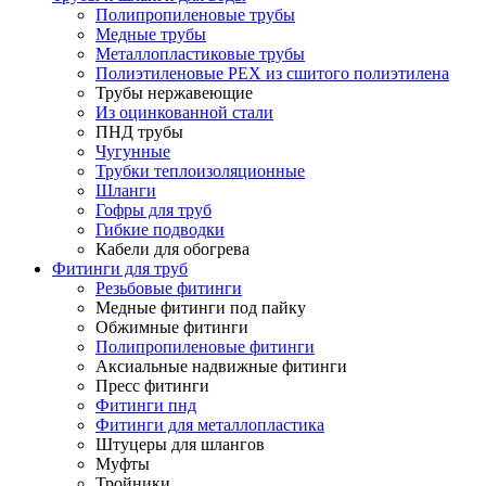
Полипропиленовые трубы
Медные трубы
Металлопластиковые трубы
Полиэтиленовые PEX из сшитого полиэтилена
Трубы нержавеющие
Из оцинкованной стали
ПНД трубы
Чугунные
Трубки теплоизоляционные
Шланги
Гофры для труб
Гибкие подводки
Кабели для обогрева
Фитинги для труб
Резьбовые фитинги
Медные фитинги под пайку
Обжимные фитинги
Полипропиленовые фитинги
Аксиальные надвижные фитинги
Пресс фитинги
Фитинги пнд
Фитинги для металлопластика
Штуцеры для шлангов
Муфты
Тройники