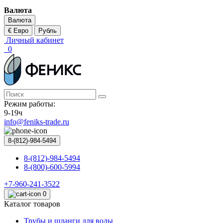
Валюта
Валюта
€ Евро
Рубль
Личный кабинет
0
Режим работы:
9-19ч
info@feniks-trade.ru
8-(812)-984-5494
8-(812)-984-5494
8-(800)-600-5994
+7-960-241-3522
0
Каталог товаров
Трубы и шланги для воды