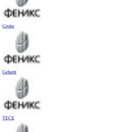
Grohe
Geberit
TECE