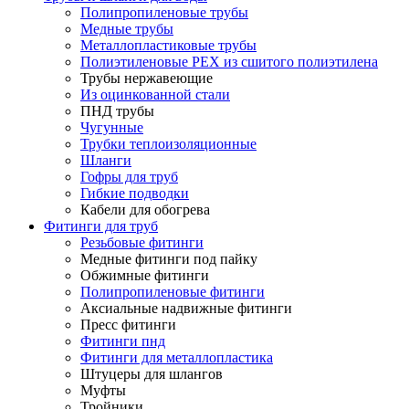
Полипропиленовые трубы
Медные трубы
Металлопластиковые трубы
Полиэтиленовые PEX из сшитого полиэтилена
Трубы нержавеющие
Из оцинкованной стали
ПНД трубы
Чугунные
Трубки теплоизоляционные
Шланги
Гофры для труб
Гибкие подводки
Кабели для обогрева
Фитинги для труб
Резьбовые фитинги
Медные фитинги под пайку
Обжимные фитинги
Полипропиленовые фитинги
Аксиальные надвижные фитинги
Пресс фитинги
Фитинги пнд
Фитинги для металлопластика
Штуцеры для шлангов
Муфты
Тройники