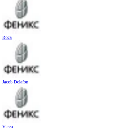
Roca
Jacob Delafon
Viega