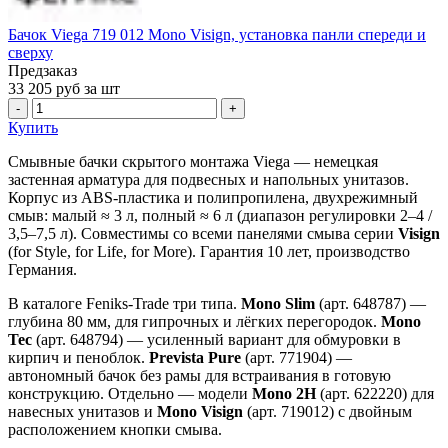
Бачок Viega 719 012 Mono Visign, установка панли спереди и
сверху
Предзаказ
33 205
руб за шт
-
+
Купить
Смывные бачки скрытого монтажа Viega — немецкая
застенная арматура для подвесных и напольных унитазов.
Корпус из ABS-пластика и полипропилена, двухрежимный
смыв: малый ≈ 3 л, полный ≈ 6 л (диапазон регулировки 2–4 /
3,5–7,5 л). Совместимы со всеми панелями смыва серии
Visign
(for Style, for Life, for More). Гарантия 10 лет, производство
Германия.
В каталоге Feniks‑Trade три типа.
Mono Slim
(арт. 648787) —
глубина 80 мм, для гипрочных и лёгких перегородок.
Mono
Tec
(арт. 648794) — усиленный вариант для обмуровки в
кирпич и пеноблок.
Prevista Pure
(арт. 771904) —
автономный бачок без рамы для встраивания в готовую
конструкцию. Отдельно — модели
Mono 2H
(арт. 622220) для
навесных унитазов и
Mono Visign
(арт. 719012) с двойным
расположением кнопки смыва.