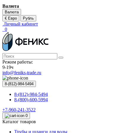
Валюта
Валюта
€ Евро
Рубль
Личный кабинет
0
Режим работы:
9-19ч
info@feniks-trade.ru
8-(812)-984-5494
8-(812)-984-5494
8-(800)-600-5994
+7-960-241-3522
0
Каталог товаров
Трубы и шланги для воды