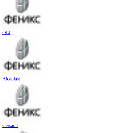
OLI
Alcaplast
Cersanit