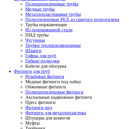
Полипропиленовые трубы
Медные трубы
Металлопластиковые трубы
Полиэтиленовые PEX из сшитого полиэтилена
Трубы нержавеющие
Из оцинкованной стали
ПНД трубы
Чугунные
Трубки теплоизоляционные
Шланги
Гофры для труб
Гибкие подводки
Кабели для обогрева
Фитинги для труб
Резьбовые фитинги
Медные фитинги под пайку
Обжимные фитинги
Полипропиленовые фитинги
Аксиальные надвижные фитинги
Пресс фитинги
Фитинги пнд
Фитинги для металлопластика
Штуцеры для шлангов
Муфты
Тройники