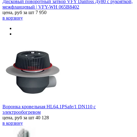
Дисковый поворотный затвор VFY Danfoss Ду80 с рукояткой,
межфланцевый | VFY-WH 065B8402
цена, руб за шт
7 950
в корзину
Воронка кровельная HL64.1PSafe/1 DN110 с
электрообогревом
цена, руб за шт
40 128
в корзину