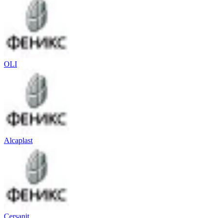
OLI
Alcaplast
Cersanit