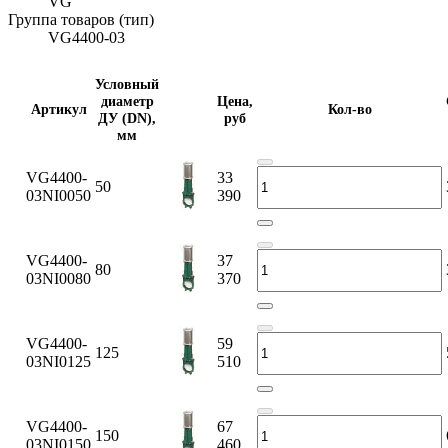
VG
Группа товаров (тип)
VG4400-03
Условный
диаметр
Цена,
Артикул
Кол-во
ДУ (DN),
руб
мм
VG4400-
33
50
03NI0050
390
VG4400-
37
80
03NI0080
370
VG4400-
59
125
03NI0125
510
VG4400-
67
150
03NI0150
460