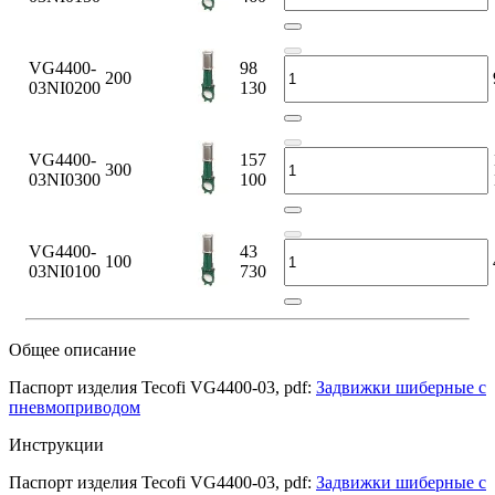
VG4400-
98
200
03NI0200
130
VG4400-
157
300
03NI0300
100
VG4400-
43
100
03NI0100
730
Общее описание
Паспорт изделия Tecofi VG4400-03, pdf:
Задвижки шиберные с
пневмоприводом
Инструкции
Паспорт изделия Tecofi VG4400-03, pdf:
Задвижки шиберные с