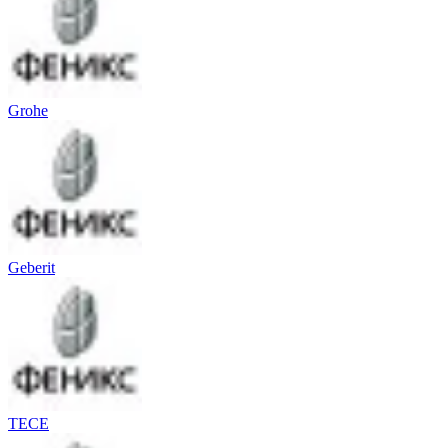
Grohe
Geberit
TECE