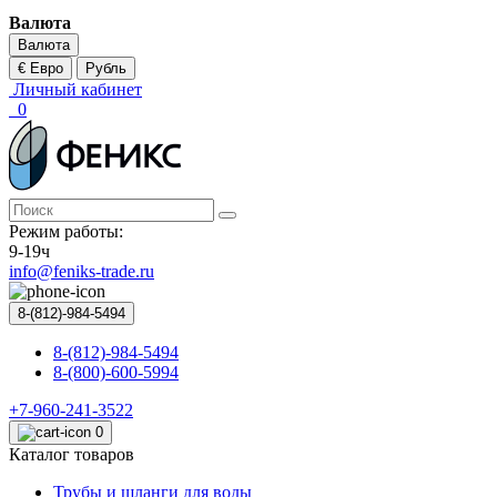
Валюта
Валюта
€ Евро
Рубль
Личный кабинет
0
Режим работы:
9-19ч
info@feniks-trade.ru
8-(812)-984-5494
8-(812)-984-5494
8-(800)-600-5994
+7-960-241-3522
0
Каталог товаров
Трубы и шланги для воды