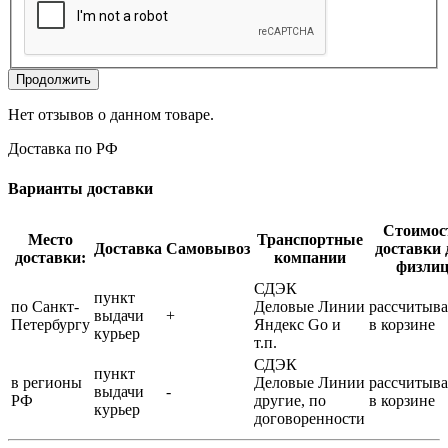
Продолжить
Нет отзывов о данном товаре.
Доставка по РФ
Варианты доставки
Стоимос
Место
Транспортные
Доставка
Самовывоз
доставки 
доставки:
компании
физли
СДЭК
пункт
по Санкт-
Деловые Линии
рассчитыва
выдачи
+
Петербургу
Яндекс Go и
в корзине
курьер
т.п.
СДЭК
пункт
в регионы
Деловые Линии
рассчитыва
выдачи
-
РФ
другие, по
в корзине
курьер
договоренности