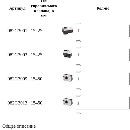
DN
управляемого
Артикул
Кол-во
клапана, в
мм
082G3001
15–25
082G3003
15–25
082G3009
15–50
082G3013
15–50
Общее описание