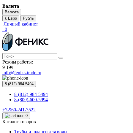
Валюта
Валюта
€ Евро
Рубль
Личный кабинет
0
Режим работы:
9-19ч
info@feniks-trade.ru
8-(812)-984-5494
8-(812)-984-5494
8-(800)-600-5994
+7-960-241-3522
0
Каталог товаров
Трубы и шланги для воды