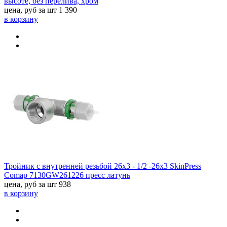
высоте, без перелива, хром
цена, руб за шт
1 390
в корзину
Тройник с внутренней резьбой 26x3 - 1/2 -26x3 SkinPress
Comap 7130GW261226 пресс латунь
цена, руб за шт
938
в корзину