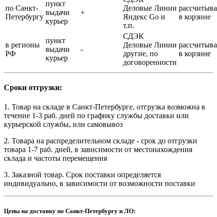
пункт
по Санкт-
Деловые Линии
рассчитыва
выдачи
+
Петербургу
Яндекс Go и
в корзине
курьер
т.п.
СДЭК
пункт
в регионы
Деловые Линии
рассчитыва
выдачи
-
РФ
другие, по
в корзине
курьер
договоренности
Сроки отгрузки:
1. Товар на складе в Санкт-Петербурге, отгрузка возможна в
течение 1-3 раб. дней по графику службы доставки или
курьерской службы, или самовывоз
2. Товара на распределительном складе - срок до отгрузки
товара 1-7 раб. дней, в зависимости от местонахождения
склада и частоты перемещения
3. Заказной товар. Срок поставки определяется
индивидуально, в зависимости от возможности поставки
Цены на доставку по Санкт-Петербургу и ЛО: