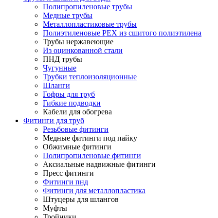
Полипропиленовые трубы
Медные трубы
Металлопластиковые трубы
Полиэтиленовые PEX из сшитого полиэтилена
Трубы нержавеющие
Из оцинкованной стали
ПНД трубы
Чугунные
Трубки теплоизоляционные
Шланги
Гофры для труб
Гибкие подводки
Кабели для обогрева
Фитинги для труб
Резьбовые фитинги
Медные фитинги под пайку
Обжимные фитинги
Полипропиленовые фитинги
Аксиальные надвижные фитинги
Пресс фитинги
Фитинги пнд
Фитинги для металлопластика
Штуцеры для шлангов
Муфты
Тройники