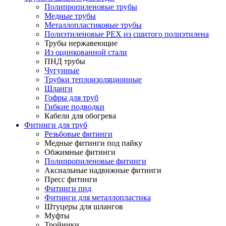
Полипропиленовые трубы
Медные трубы
Металлопластиковые трубы
Полиэтиленовые PEX из сшитого полиэтилена
Трубы нержавеющие
Из оцинкованной стали
ПНД трубы
Чугунные
Трубки теплоизоляционные
Шланги
Гофры для труб
Гибкие подводки
Кабели для обогрева
Фитинги для труб
Резьбовые фитинги
Медные фитинги под пайку
Обжимные фитинги
Полипропиленовые фитинги
Аксиальные надвижные фитинги
Пресс фитинги
Фитинги пнд
Фитинги для металлопластика
Штуцеры для шлангов
Муфты
Тройники