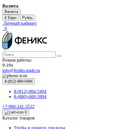
Валюта
Валюта
€ Евро
Рубль
Личный кабинет
0
Режим работы:
9-19ч
info@feniks-trade.ru
8-(812)-984-5494
8-(812)-984-5494
8-(800)-600-5994
+7-960-241-3522
0
Каталог товаров
Трубы и шланги для воды