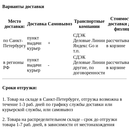
Варианты доставки
Стоимос
Место
Транспортные
Доставка
Самовывоз
доставки 
доставки:
компании
физли
СДЭК
пункт
по Санкт-
Деловые Линии
рассчитыва
выдачи
+
Петербургу
Яндекс Go и
в корзине
курьер
т.п.
СДЭК
пункт
в регионы
Деловые Линии
рассчитыва
выдачи
-
РФ
другие, по
в корзине
курьер
договоренности
Сроки отгрузки:
1. Товар на складе в Санкт-Петербурге, отгрузка возможна в
течение 1-3 раб. дней по графику службы доставки или
курьерской службы, или самовывоз
2. Товара на распределительном складе - срок до отгрузки
товара 1-7 раб. дней, в зависимости от местонахождения