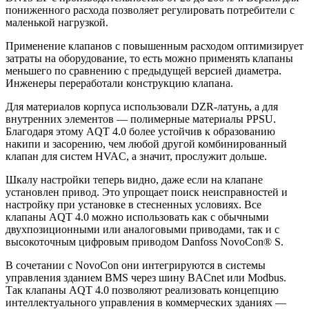
пониженного расхода позволяет регулировать потребители с
маленькой нагрузкой.
Применение клапанов с повышенным расходом оптимизирует
затраты на оборудование, то есть можно применять клапаны
меньшего по сравнению с предыдущей версией диаметра.
Инженеры переработали конструкцию клапана.
Для материалов корпуса использовали DZR-латунь, а для
внутренних элементов — полимерные материалы PPSU.
Благодаря этому AQT 4.0 более устойчив к образованию
накипи и засорению, чем любой другой комбинированный
клапан для систем HVAC, а значит, прослужит дольше.
Шкалу настройки теперь видно, даже если на клапане
установлен привод. Это упрощает поиск неисправностей и
настройку при установке в стесненных условиях. Все
клапаны AQT 4.0 можно использовать как с обычными
двухпозиционными или аналоговыми приводами, так и с
высокоточным цифровым приводом Danfoss NovoCon® S.
В сочетании с NovoCon они интегрируются в системы
управления зданием BMS через шину BACnet или Modbus.
Так клапаны AQT 4.0 позволяют реализовать концепцию
интеллектуального управления в коммерческих зданиях —