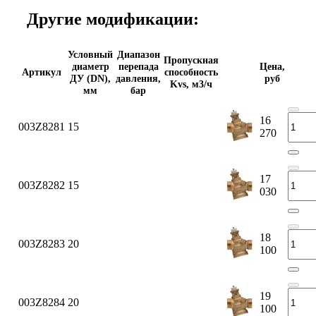
Другие модификации:
Условный
Диапазон
Пропускная
диаметр
перепада
Цена,
Артикул
способность
ДУ (DN),
давления,
руб
Kvs, м3/ч
мм
бар
16
003Z8281
15
270
17
003Z8282
15
030
18
003Z8283
20
100
19
003Z8284
20
100