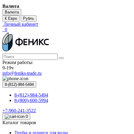
Валюта
Валюта
€ Евро
Рубль
Личный кабинет
0
Режим работы:
9-19ч
info@feniks-trade.ru
8-(812)-984-5494
8-(812)-984-5494
8-(800)-600-5994
+7-960-241-3522
0
Каталог товаров
Трубы и шланги для воды