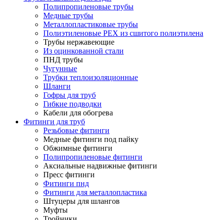
Полипропиленовые трубы
Медные трубы
Металлопластиковые трубы
Полиэтиленовые PEX из сшитого полиэтилена
Трубы нержавеющие
Из оцинкованной стали
ПНД трубы
Чугунные
Трубки теплоизоляционные
Шланги
Гофры для труб
Гибкие подводки
Кабели для обогрева
Фитинги для труб
Резьбовые фитинги
Медные фитинги под пайку
Обжимные фитинги
Полипропиленовые фитинги
Аксиальные надвижные фитинги
Пресс фитинги
Фитинги пнд
Фитинги для металлопластика
Штуцеры для шлангов
Муфты
Тройники