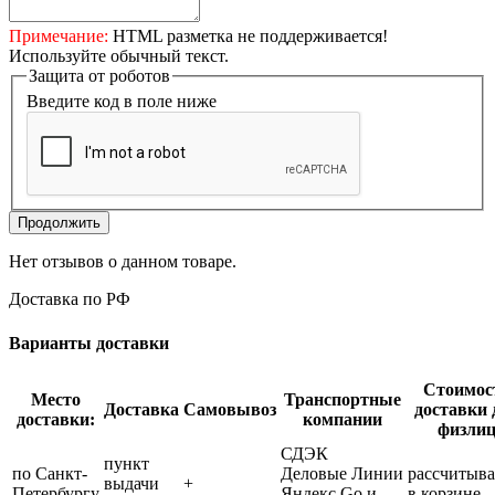
Примечание:
HTML разметка не поддерживается!
Используйте обычный текст.
Защита от роботов
Введите код в поле ниже
Продолжить
Нет отзывов о данном товаре.
Доставка по РФ
Варианты доставки
Стоимос
Место
Транспортные
Доставка
Самовывоз
доставки 
доставки:
компании
физли
СДЭК
пункт
по Санкт-
Деловые Линии
рассчитыва
выдачи
+
Петербургу
Яндекс Go и
в корзине