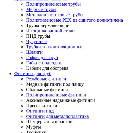
Полипропиленовые трубы
Медные трубы
Металлопластиковые трубы
Полиэтиленовые PEX из сшитого полиэтилена
Трубы нержавеющие
Из оцинкованной стали
ПНД трубы
Чугунные
Трубки теплоизоляционные
Шланги
Гофры для труб
Гибкие подводки
Кабели для обогрева
Фитинги для труб
Резьбовые фитинги
Медные фитинги под пайку
Обжимные фитинги
Полипропиленовые фитинги
Аксиальные надвижные фитинги
Пресс фитинги
Фитинги пнд
Фитинги для металлопластика
Штуцеры для шлангов
Муфты
Тройники