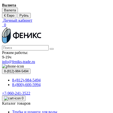
Валюта
Валюта
€ Евро
Рубль
Личный кабинет
0
Режим работы:
9-19ч
info@feniks-trade.ru
8-(812)-984-5494
8-(812)-984-5494
8-(800)-600-5994
+7-960-241-3522
0
Каталог товаров
Трубы и шланги для воды