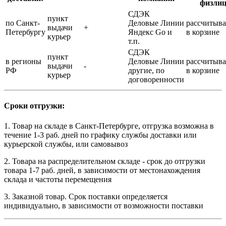
физли
СДЭК
пункт
по Санкт-
Деловые Линии
рассчитыва
выдачи
+
Петербургу
Яндекс Go и
в корзине
курьер
т.п.
СДЭК
пункт
в регионы
Деловые Линии
рассчитыва
выдачи
-
РФ
другие, по
в корзине
курьер
договоренности
Сроки отгрузки:
1. Товар на складе в Санкт-Петербурге, отгрузка возможна в
течение 1-3 раб. дней по графику службы доставки или
курьерской службы, или самовывоз
2. Товара на распределительном складе - срок до отгрузки
товара 1-7 раб. дней, в зависимости от местонахождения
склада и частоты перемещения
3. Заказной товар. Срок поставки определяется
индивидуально, в зависимости от возможности поставки