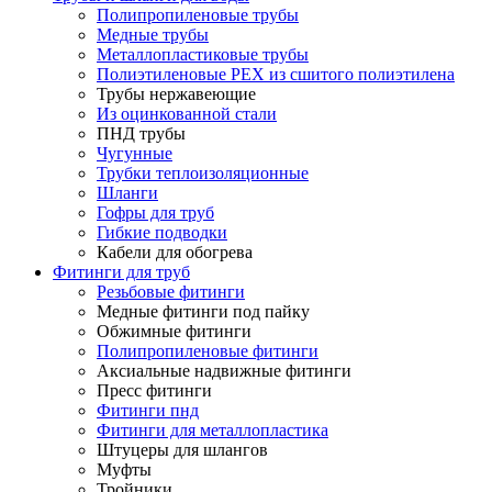
Полипропиленовые трубы
Медные трубы
Металлопластиковые трубы
Полиэтиленовые PEX из сшитого полиэтилена
Трубы нержавеющие
Из оцинкованной стали
ПНД трубы
Чугунные
Трубки теплоизоляционные
Шланги
Гофры для труб
Гибкие подводки
Кабели для обогрева
Фитинги для труб
Резьбовые фитинги
Медные фитинги под пайку
Обжимные фитинги
Полипропиленовые фитинги
Аксиальные надвижные фитинги
Пресс фитинги
Фитинги пнд
Фитинги для металлопластика
Штуцеры для шлангов
Муфты
Тройники