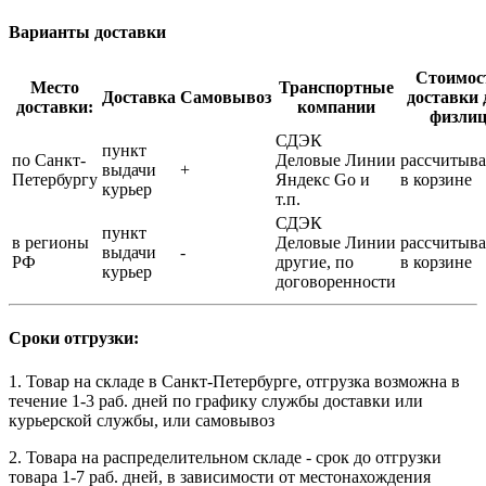
Варианты доставки
Стоимос
Место
Транспортные
Доставка
Самовывоз
доставки 
доставки:
компании
физли
СДЭК
пункт
по Санкт-
Деловые Линии
рассчитыва
выдачи
+
Петербургу
Яндекс Go и
в корзине
курьер
т.п.
СДЭК
пункт
в регионы
Деловые Линии
рассчитыва
выдачи
-
РФ
другие, по
в корзине
курьер
договоренности
Сроки отгрузки:
1. Товар на складе в Санкт-Петербурге, отгрузка возможна в
течение 1-3 раб. дней по графику службы доставки или
курьерской службы, или самовывоз
2. Товара на распределительном складе - срок до отгрузки
товара 1-7 раб. дней, в зависимости от местонахождения