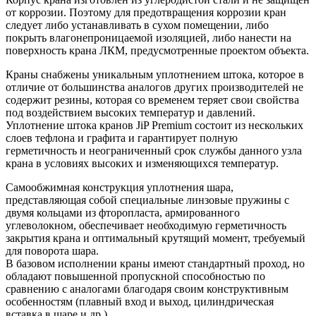
от коррозии. Поэтому для предотвращения коррозии кран
следует либо устанавливать в сухом помещении, либо
покрыть влагонепроницаемой изоляцией, либо нанести на
поверхность крана ЛКМ, предусмотренные проектом объекта.
Краны снабжены уникальным уплотнением штока, которое в
отличие от большинства аналогов других производителей не
содержит резины, которая со временем теряет свои свойства
под воздействием высоких температур и давлений.
Уплотнение штока кранов JiP Premium состоит из нескольких
слоев тефлона и графита и гарантирует полную
герметичность и неограниченный срок службы данного узла
крана в условиях высоких и изменяющихся температур.
Самообжимная конструкция уплотнения шара,
представляющая собой специальные линзовые пружины с
двумя кольцами из фторопласта, армированного
углеволокном, обеспечивает необходимую герметичность
закрытия крана и оптимальный крутящий момент, требуемый
для поворота шара.
В базовом исполнении краны имеют стандартный проход, но
обладают повышенной пропускной способностью по
сравнению с аналогами благодаря своим конструктивным
особенностям (плавный вход и выход, цилиндрическая
вставка в шаре и др.).