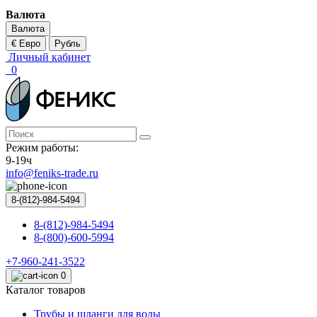
Валюта
Валюта
€ Евро
Рубль
Личный кабинет
0
Режим работы:
9-19ч
info@feniks-trade.ru
8-(812)-984-5494
8-(812)-984-5494
8-(800)-600-5994
+7-960-241-3522
0
Каталог товаров
Трубы и шланги для воды