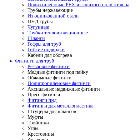
Полиэтиленовые PEX из сшитого полиэтилена
Трубы нержавеющие
Из оцинкованной стали
ПНД трубы
Чугунные
Трубки теплоизоляционные
Шланги
Гофры для труб
Гибкие подводки
Кабели для обогрева
Фитинги для труб
Резьбовые фитинги
Медные фитинги под пайку
Обжимные фитинги
Полипропиленовые фитинги
Аксиальные надвижные фитинги
Пресс фитинги
Фитинги пнд
Фитинги для металлопластика
Штуцеры для шлангов
Муфты
Тройники
Углы
Крестовины
Заглушки