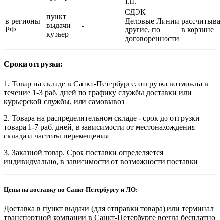
т.п.
СДЭК
пункт
в регионы
Деловые Линии
рассчитыва
выдачи
-
РФ
другие, по
в корзине
курьер
договоренности
Сроки отгрузки:
1. Товар на складе в Санкт-Петербурге, отгрузка возможна в
течение 1-3 раб. дней по графику службы доставки или
курьерской службы, или самовывоз
2. Товара на распределительном складе - срок до отгрузки
товара 1-7 раб. дней, в зависимости от местонахождения
склада и частоты перемещения
3. Заказной товар. Срок поставки определяется
индивидуально, в зависимости от возможности поставки
Цены на доставку по Санкт-Петербургу и ЛО:
Доставка в пункт выдачи (для отправки товара) или терминал
транспортной компании в Санкт-Петербурге всегда бесплатно