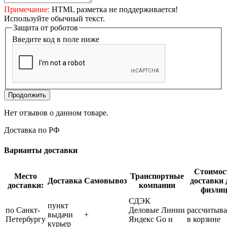
Примечание:
HTML разметка не поддерживается!
Используйте обычный текст.
Защита от роботов
Введите код в поле ниже
Продолжить
Нет отзывов о данном товаре.
Доставка по РФ
Варианты доставки
Стоимос
Место
Транспортные
Доставка
Самовывоз
доставки 
доставки:
компании
физли
СДЭК
пункт
по Санкт-
Деловые Линии
рассчитыва
выдачи
+
Петербургу
Яндекс Go и
в корзине
курьер