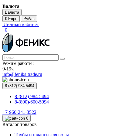
Валюта
Валюта
€ Евро
Рубль
Личный кабинет
0
Режим работы:
9-19ч
info@feniks-trade.ru
8-(812)-984-5494
8-(812)-984-5494
8-(800)-600-5994
+7-960-241-3522
0
Каталог товаров
Трубы и шланги для воды