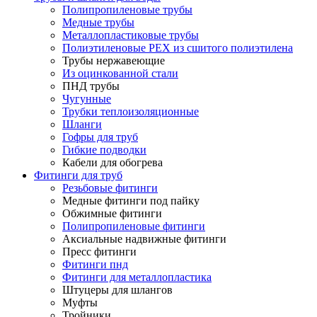
Полипропиленовые трубы
Медные трубы
Металлопластиковые трубы
Полиэтиленовые PEX из сшитого полиэтилена
Трубы нержавеющие
Из оцинкованной стали
ПНД трубы
Чугунные
Трубки теплоизоляционные
Шланги
Гофры для труб
Гибкие подводки
Кабели для обогрева
Фитинги для труб
Резьбовые фитинги
Медные фитинги под пайку
Обжимные фитинги
Полипропиленовые фитинги
Аксиальные надвижные фитинги
Пресс фитинги
Фитинги пнд
Фитинги для металлопластика
Штуцеры для шлангов
Муфты
Тройники