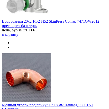
Водорозетка 20x2-F1/2-H52 SkinPress Comap 7471GW2012
пресс - резьба латунь
цена, руб за шт
1 661
в корзину
Медный уголок под пайку 90° 18 мм Hailiang 95001A |