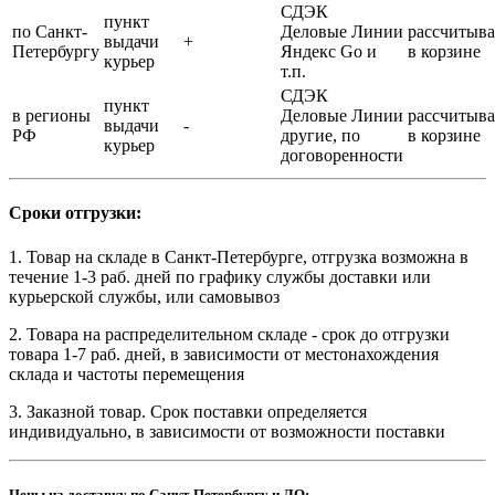
СДЭК
пункт
по Санкт-
Деловые Линии
рассчитыва
выдачи
+
Петербургу
Яндекс Go и
в корзине
курьер
т.п.
СДЭК
пункт
в регионы
Деловые Линии
рассчитыва
выдачи
-
РФ
другие, по
в корзине
курьер
договоренности
Сроки отгрузки:
1. Товар на складе в Санкт-Петербурге, отгрузка возможна в
течение 1-3 раб. дней по графику службы доставки или
курьерской службы, или самовывоз
2. Товара на распределительном складе - срок до отгрузки
товара 1-7 раб. дней, в зависимости от местонахождения
склада и частоты перемещения
3. Заказной товар. Срок поставки определяется
индивидуально, в зависимости от возможности поставки
Цены на доставку по Санкт-Петербургу и ЛО: