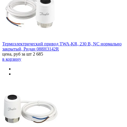
Термоэлектрический привод TWA-KR, 230 В, NC нормально
закрытый, Ридан 088H3142R
цена, руб за шт
2 685
в корзину