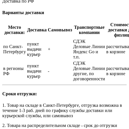
Доставка по РФ
Варианты доставки
Стоимос
Место
Транспортные
Доставка
Самовывоз
доставки 
доставки:
компании
физли
СДЭК
пункт
по Санкт-
Деловые Линии
рассчитыва
выдачи
+
Петербургу
Яндекс Go и
в корзине
курьер
т.п.
СДЭК
пункт
в регионы
Деловые Линии
рассчитыва
выдачи
-
РФ
другие, по
в корзине
курьер
договоренности
Сроки отгрузки:
1. Товар на складе в Санкт-Петербурге, отгрузка возможна в
течение 1-3 раб. дней по графику службы доставки или
курьерской службы, или самовывоз
2. Товара на распределительном складе - срок до отгрузки