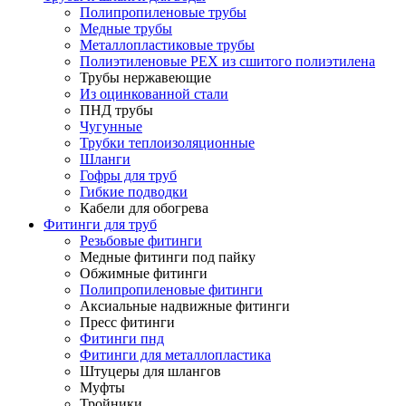
Полипропиленовые трубы
Медные трубы
Металлопластиковые трубы
Полиэтиленовые PEX из сшитого полиэтилена
Трубы нержавеющие
Из оцинкованной стали
ПНД трубы
Чугунные
Трубки теплоизоляционные
Шланги
Гофры для труб
Гибкие подводки
Кабели для обогрева
Фитинги для труб
Резьбовые фитинги
Медные фитинги под пайку
Обжимные фитинги
Полипропиленовые фитинги
Аксиальные надвижные фитинги
Пресс фитинги
Фитинги пнд
Фитинги для металлопластика
Штуцеры для шлангов
Муфты
Тройники