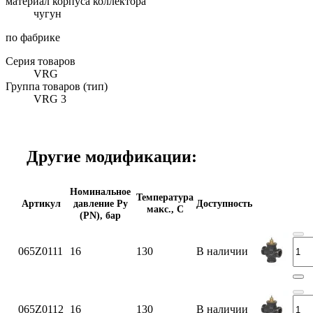
материал корпуса коллектора
чугун
по фабрике
Серия товаров
VRG
Группа товаров (тип)
VRG 3
Другие модификации:
Номинальное
Температура
Артикул
давление Ру
Доступность
макс., С
(PN), бар
065Z0111
16
130
В наличии
065Z0112
16
130
В наличии