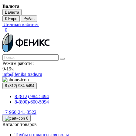
Валюта
Валюта
€ Евро
Рубль
Личный кабинет
0
Режим работы:
9-19ч
info@feniks-trade.ru
8-(812)-984-5494
8-(812)-984-5494
8-(800)-600-5994
+7-960-241-3522
0
Каталог товаров
Трубы и шланги для воды