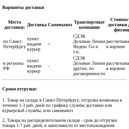
Варианты доставки
Стоимос
Место
Транспортные
Доставка
Самовывоз
доставки 
доставки:
компании
физли
СДЭК
пункт
по Санкт-
Деловые Линии
рассчитыва
выдачи
+
Петербургу
Яндекс Go и
в корзине
курьер
т.п.
СДЭК
пункт
в регионы
Деловые Линии
рассчитыва
выдачи
-
РФ
другие, по
в корзине
курьер
договоренности
Сроки отгрузки:
1. Товар на складе в Санкт-Петербурге, отгрузка возможна в
течение 1-3 раб. дней по графику службы доставки или
курьерской службы, или самовывоз
2. Товара на распределительном складе - срок до отгрузки
товара 1-7 раб. дней, в зависимости от местонахождения