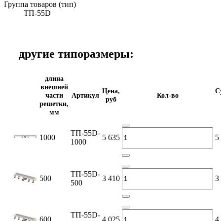
Группа товаров (тип)
ТП-55D
другие типоразмеры:
длина
внешней
Цена,
С
части
Артикул
Кол-во
руб
решетки,
мм
ТП-55D-
1000
5 635
5
1000
ТП-55D-
500
3 410
3
500
ТП-55D-
600
4 025
4