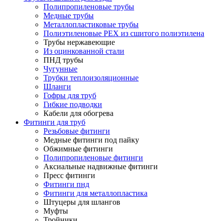
Полипропиленовые трубы
Медные трубы
Металлопластиковые трубы
Полиэтиленовые PEX из сшитого полиэтилена
Трубы нержавеющие
Из оцинкованной стали
ПНД трубы
Чугунные
Трубки теплоизоляционные
Шланги
Гофры для труб
Гибкие подводки
Кабели для обогрева
Фитинги для труб
Резьбовые фитинги
Медные фитинги под пайку
Обжимные фитинги
Полипропиленовые фитинги
Аксиальные надвижные фитинги
Пресс фитинги
Фитинги пнд
Фитинги для металлопластика
Штуцеры для шлангов
Муфты
Тройники