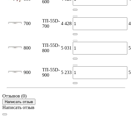
600
ТП-55D-
700
4 428
4
700
ТП-55D-
800
5 031
5
800
ТП-55D-
900
5 233
5
900
Отзывов (0)
Написать отзыв
Написать отзыв