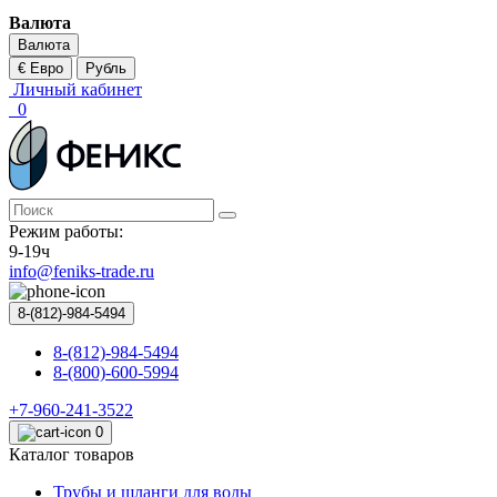
Валюта
Валюта
€ Евро
Рубль
Личный кабинет
0
Режим работы:
9-19ч
info@feniks-trade.ru
8-(812)-984-5494
8-(812)-984-5494
8-(800)-600-5994
+7-960-241-3522
0
Каталог товаров
Трубы и шланги для воды