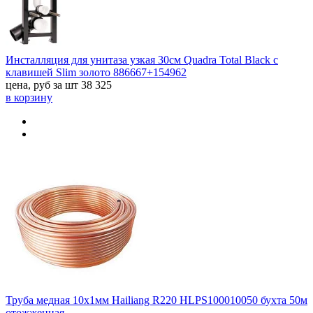
Инсталляция для унитаза узкая 30см Quadra Total Black с
клавишей Slim золото 886667+154962
цена, руб за шт
38 325
в корзину
Труба медная 10х1мм Hailiang R220 HLPS100010050 бухта 50м
отожженная