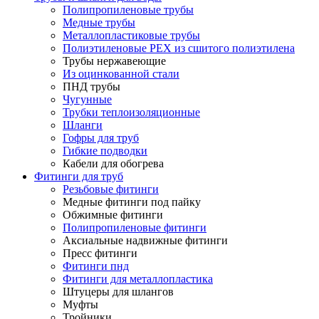
Полипропиленовые трубы
Медные трубы
Металлопластиковые трубы
Полиэтиленовые PEX из сшитого полиэтилена
Трубы нержавеющие
Из оцинкованной стали
ПНД трубы
Чугунные
Трубки теплоизоляционные
Шланги
Гофры для труб
Гибкие подводки
Кабели для обогрева
Фитинги для труб
Резьбовые фитинги
Медные фитинги под пайку
Обжимные фитинги
Полипропиленовые фитинги
Аксиальные надвижные фитинги
Пресс фитинги
Фитинги пнд
Фитинги для металлопластика
Штуцеры для шлангов
Муфты
Тройники