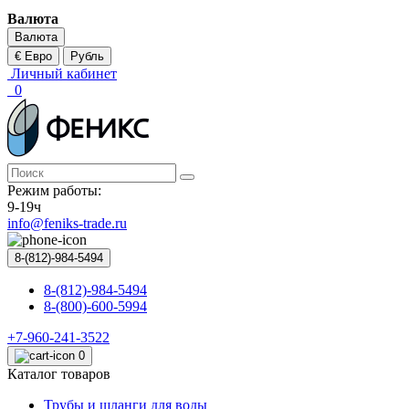
Валюта
Валюта
€ Евро
Рубль
Личный кабинет
0
Режим работы:
9-19ч
info@feniks-trade.ru
8-(812)-984-5494
8-(812)-984-5494
8-(800)-600-5994
+7-960-241-3522
0
Каталог товаров
Трубы и шланги для воды