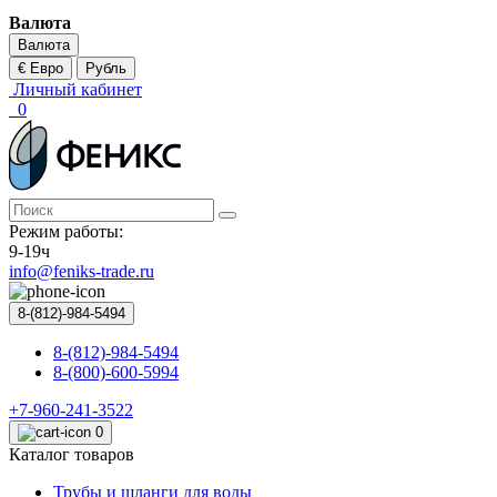
Валюта
Валюта
€ Евро
Рубль
Личный кабинет
0
Режим работы:
9-19ч
info@feniks-trade.ru
8-(812)-984-5494
8-(812)-984-5494
8-(800)-600-5994
+7-960-241-3522
0
Каталог товаров
Трубы и шланги для воды