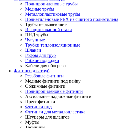
Полипропиленовые трубы
Медные трубы
Металлопластиковые трубы
Полиэтиленовые PEX из сшитого полиэтилена
Трубы нержавеющие
Из оцинкованной стали
ПНД трубы
Чугунные
Трубки теплоизоляционные
Шланги
Гофры для труб
Гибкие подводки
Кабели для обогрева
Фитинги для труб
Резьбовые фитинги
Медные фитинги под пайку
Обжимные фитинги
Полипропиленовые фитинги
Аксиальные надвижные фитинги
Пресс фитинги
Фитинги пнд
Фитинги для металлопластика
Штуцеры для шлангов
Муфты
Тройники