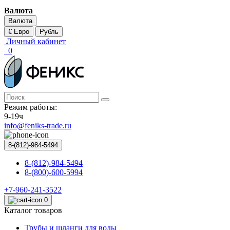
Валюта
Валюта
€ Евро
Рубль
Личный кабинет
0
Режим работы:
9-19ч
info@feniks-trade.ru
8-(812)-984-5494
8-(812)-984-5494
8-(800)-600-5994
+7-960-241-3522
0
Каталог товаров
Трубы и шланги для воды