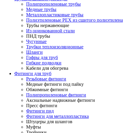
Полипропиленовые трубы
Медные трубы
Металлопластиковые трубы
Полиэтиленовые PEX из сшитого полиэтилена
Трубы нержавеющие
Из оцинкованной стали
ПНД трубы
Чугунные
Трубки теплоизоляционные
Шланги
Гофры для труб
Гибкие подводки
Кабели для обогрева
Фитинги для труб
Резьбовые фитинги
Медные фитинги под пайку
Обжимные фитинги
Полипропиленовые фитинги
Аксиальные надвижные фитинги
Пресс фитинги
Фитинги пнд
Фитинги для металлопластика
Штуцеры для шлангов
Муфты
Тройники