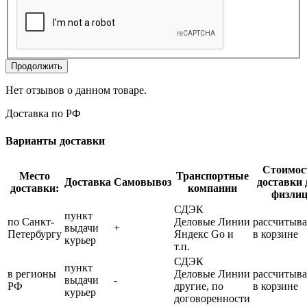
Продолжить
Нет отзывов о данном товаре.
Доставка по РФ
Варианты доставки
Стоимос
Место
Транспортные
Доставка
Самовывоз
доставки 
доставки:
компании
физли
СДЭК
пункт
по Санкт-
Деловые Линии
рассчитыва
выдачи
+
Петербургу
Яндекс Go и
в корзине
курьер
т.п.
СДЭК
пункт
в регионы
Деловые Линии
рассчитыва
выдачи
-
РФ
другие, по
в корзине
курьер
договоренности