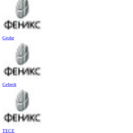
Grohe
Geberit
TECE