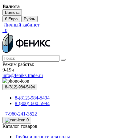
Валюта
Валюта
€ Евро
Рубль
Личный кабинет
0
Режим работы:
9-19ч
info@feniks-trade.ru
8-(812)-984-5494
8-(812)-984-5494
8-(800)-600-5994
+7-960-241-3522
0
Каталог товаров
Трубы и шланги для воды