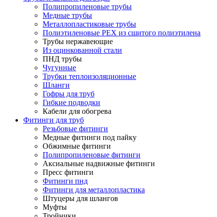
Полипропиленовые трубы
Медные трубы
Металлопластиковые трубы
Полиэтиленовые PEX из сшитого полиэтилена
Трубы нержавеющие
Из оцинкованной стали
ПНД трубы
Чугунные
Трубки теплоизоляционные
Шланги
Гофры для труб
Гибкие подводки
Кабели для обогрева
Фитинги для труб
Резьбовые фитинги
Медные фитинги под пайку
Обжимные фитинги
Полипропиленовые фитинги
Аксиальные надвижные фитинги
Пресс фитинги
Фитинги пнд
Фитинги для металлопластика
Штуцеры для шлангов
Муфты
Тройники