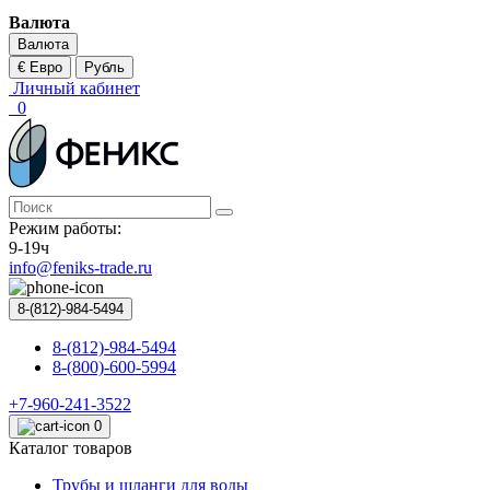
Валюта
Валюта
€ Евро
Рубль
Личный кабинет
0
Режим работы:
9-19ч
info@feniks-trade.ru
8-(812)-984-5494
8-(812)-984-5494
8-(800)-600-5994
+7-960-241-3522
0
Каталог товаров
Трубы и шланги для воды