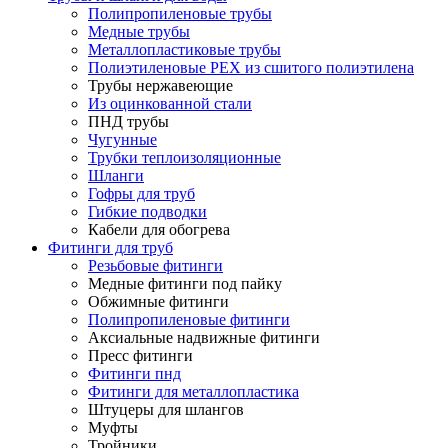
Полипропиленовые трубы
Медные трубы
Металлопластиковые трубы
Полиэтиленовые PEX из сшитого полиэтилена
Трубы нержавеющие
Из оцинкованной стали
ПНД трубы
Чугунные
Трубки теплоизоляционные
Шланги
Гофры для труб
Гибкие подводки
Кабели для обогрева
Фитинги для труб
Резьбовые фитинги
Медные фитинги под пайку
Обжимные фитинги
Полипропиленовые фитинги
Аксиальные надвижные фитинги
Пресс фитинги
Фитинги пнд
Фитинги для металлопластика
Штуцеры для шлангов
Муфты
Тройники