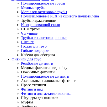
Полипропиленовые трубы
Медные трубы
Металлопластиковые трубы
Полиэтиленовые PEX из сшитого полиэтилена
Трубы нержавеющие
Из оцинкованной стали
ПНД трубы
Чугунные
Трубки теплоизоляционные
Шланги
Гофры для труб
Гибкие подводки
Кабели для обогрева
Фитинги для труб
Резьбовые фитинги
Медные фитинги под пайку
Обжимные фитинги
Полипропиленовые фитинги
Аксиальные надвижные фитинги
Пресс фитинги
Фитинги пнд
Фитинги для металлопластика
Штуцеры для шлангов
Муфты
Тройники