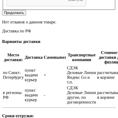
Продолжить
Нет отзывов о данном товаре.
Доставка по РФ
Варианты доставки
Стоимос
Место
Транспортные
Доставка
Самовывоз
доставки 
доставки:
компании
физли
СДЭК
пункт
по Санкт-
Деловые Линии
рассчитыва
выдачи
+
Петербургу
Яндекс Go и
в корзине
курьер
т.п.
СДЭК
пункт
в регионы
Деловые Линии
рассчитыва
выдачи
-
РФ
другие, по
в корзине
курьер
договоренности
Сроки отгрузки: