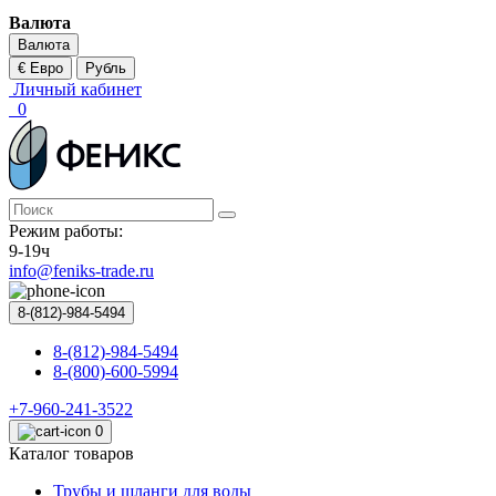
Валюта
Валюта
€ Евро
Рубль
Личный кабинет
0
Режим работы:
9-19ч
info@feniks-trade.ru
8-(812)-984-5494
8-(812)-984-5494
8-(800)-600-5994
+7-960-241-3522
0
Каталог товаров
Трубы и шланги для воды