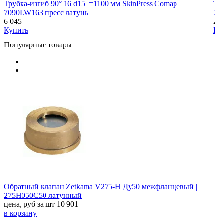
Трубка-изгиб 90° 16 d15 l=1100 мм SkinPress Comap
Т
7090LW163 пресс латунь
7
6 045
2
Купить
К
Популярные товары
Обратный клапан Zetkama V275-H Ду50 межфланцевый |
275H050C50 латунный
цена, руб за шт
10 901
в корзину