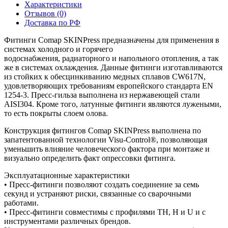
Характеристики
Отзывов (0)
Доставка по РФ
Фитинги Comap SKINPress предназначены для применения в
системах холодного и горячего
водоснабжения, радиаторного и напольного отопления, а так
же в системах охлаждения. Данные фитинги изготавливаются
из стойких к обесцинкиванию медных сплавов CW617N,
удовлетворяющих требованиям европейского стандарта EN
1254-3. Пресс-гильза выполнена из нержавеющей стали
AISI304. Кроме того, латунные фитинги являются лужеными,
то есть покрыты слоем олова.
Конструкция фитингов Comap SKINPress выполнена по
запатентованной технологии Visu-Control®, позволяющая
уменьшить влияние человеческого фактора при монтаже и
визуально определить факт опрессовки фитинга.
Эксплуатационные характеристики
• Пресс-фитинги позволяют создать соединение за семь
секунд и устраняют риски, связанные со сварочными
работами.
• Пресс-фитинги совместимы с профилями TH, H и U и с
инструментами различных брендов.