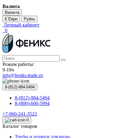
Валюта
Валюта
€ Евро
Рубль
Личный кабинет
0
Режим работы:
9-19ч
info@feniks-trade.ru
8-(812)-984-5494
8-(812)-984-5494
8-(800)-600-5994
+7-960-241-3522
0
Каталог товаров
Трубы и шланги для воды