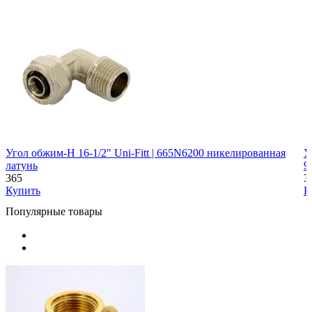
Угол обжим-Н 16-1/2" Uni-Fitt | 665N6200 никелированная
У
латунь
9
365
3
Купить
К
Популярные товары