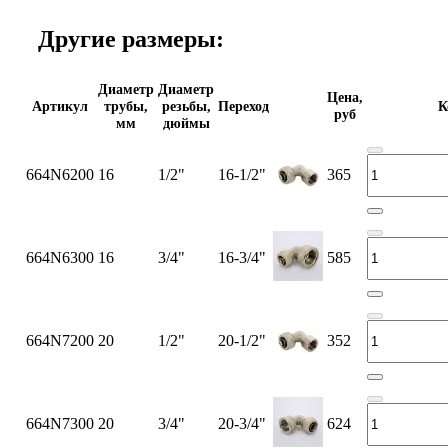
Другие размеры:
Диаметр
Диаметр
Цена,
Артикул
трубы,
резьбы,
Переход
К
руб
мм
дюймы
664N6200
16
1/2"
16-1/2"
365
664N6300
16
3/4"
16-3/4"
585
664N7200
20
1/2"
20-1/2"
352
664N7300
20
3/4"
20-3/4"
624