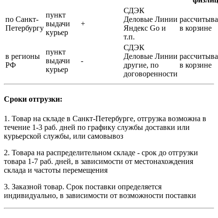
СДЭК
пункт
по Санкт-
Деловые Линии
рассчитыва
выдачи
+
Петербургу
Яндекс Go и
в корзине
курьер
т.п.
СДЭК
пункт
в регионы
Деловые Линии
рассчитыва
выдачи
-
РФ
другие, по
в корзине
курьер
договоренности
Сроки отгрузки:
1. Товар на складе в Санкт-Петербурге, отгрузка возможна в
течение 1-3 раб. дней по графику службы доставки или
курьерской службы, или самовывоз
2. Товара на распределительном складе - срок до отгрузки
товара 1-7 раб. дней, в зависимости от местонахождения
склада и частоты перемещения
3. Заказной товар. Срок поставки определяется
индивидуально, в зависимости от возможности поставки