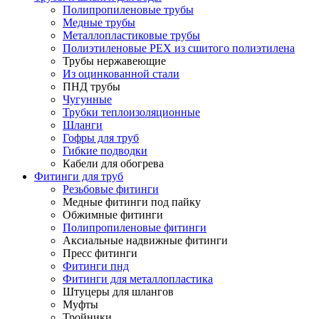
Полипропиленовые трубы
Медные трубы
Металлопластиковые трубы
Полиэтиленовые PEX из сшитого полиэтилена
Трубы нержавеющие
Из оцинкованной стали
ПНД трубы
Чугунные
Трубки теплоизоляционные
Шланги
Гофры для труб
Гибкие подводки
Кабели для обогрева
Фитинги для труб
Резьбовые фитинги
Медные фитинги под пайку
Обжимные фитинги
Полипропиленовые фитинги
Аксиальные надвижные фитинги
Пресс фитинги
Фитинги пнд
Фитинги для металлопластика
Штуцеры для шлангов
Муфты
Тройники