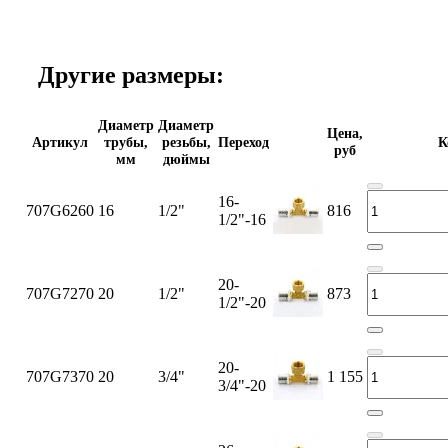
Другие размеры:
Диаметр
Диаметр
Цена,
Артикул
трубы,
резьбы,
Переход
К
руб
мм
дюймы
16-
707G6260
16
1/2"
816
1/2"-16
20-
707G7270
20
1/2"
873
1/2"-20
20-
707G7370
20
3/4"
1 155
3/4"-20