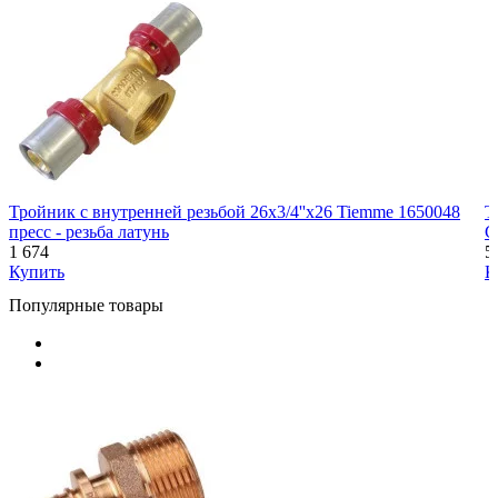
Тройник с внутренней резьбой 26х3/4''x26 Tiemme 1650048
Т
пресс - резьба латунь
C
1 674
5
Купить
К
Популярные товары