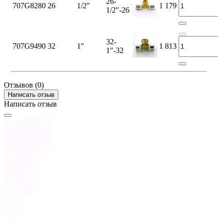
26-
707G8280
26
1/2"
1 179
1/2"-26
32-
707G9490
32
1"
1 813
1"-32
Отзывов (0)
Написать отзыв
Написать отзыв