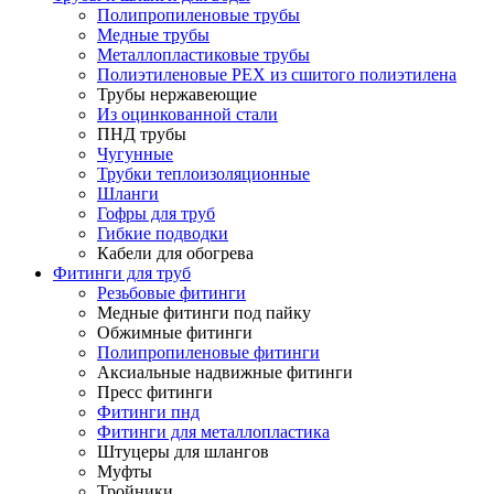
Полипропиленовые трубы
Медные трубы
Металлопластиковые трубы
Полиэтиленовые PEX из сшитого полиэтилена
Трубы нержавеющие
Из оцинкованной стали
ПНД трубы
Чугунные
Трубки теплоизоляционные
Шланги
Гофры для труб
Гибкие подводки
Кабели для обогрева
Фитинги для труб
Резьбовые фитинги
Медные фитинги под пайку
Обжимные фитинги
Полипропиленовые фитинги
Аксиальные надвижные фитинги
Пресс фитинги
Фитинги пнд
Фитинги для металлопластика
Штуцеры для шлангов
Муфты
Тройники