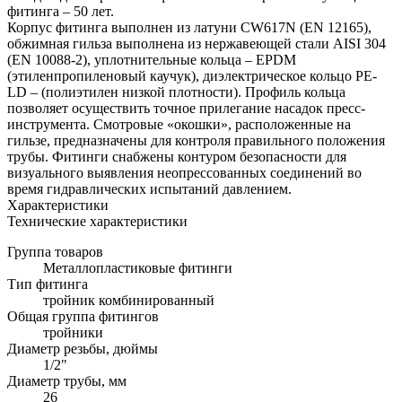
фитинга – 50 лет.
Корпус фитинга выполнен из латуни CW617N (EN 12165),
обжимная гильза выполнена из нержавеющей стали AISI 304
(EN 10088-2), уплотнительные кольца – EPDM
(этиленпропиленовый каучук), диэлектрическое кольцо PE-
LD – (полиэтилен низкой плотности). Профиль кольца
позволяет осуществить точное прилегание насадок пресс-
инструмента. Смотровые «окошки», расположенные на
гильзе, предназначены для контроля правильного положения
трубы. Фитинги снабжены контуром безопасности для
визуального выявления неопрессованных соединений во
время гидравлических испытаний давлением.
Характеристики
Технические характеристики
Группа товаров
Металлопластиковые фитинги
Тип фитинга
тройник комбинированный
Общая группа фитингов
тройники
Диаметр резьбы, дюймы
1/2"
Диаметр трубы, мм
26