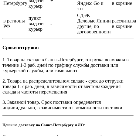
выдачи
+
Петербургу
Яндекс Go и
в корзине
курьер
т.п.
СДЭК
пункт
в регионы
Деловые Линии
рассчитыва
выдачи
-
РФ
другие, по
в корзине
курьер
договоренности
Сроки отгрузки:
1. Товар на складе в Санкт-Петербурге, отгрузка возможна в
течение 1-3 раб. дней по графику службы доставки или
курьерской службы, или самовывоз
2. Товара на распределительном складе - срок до отгрузки
товара 1-7 раб. дней, в зависимости от местонахождения
склада и частоты перемещения
3. Заказной товар. Срок поставки определяется
индивидуально, в зависимости от возможности поставки
Цены на доставку по Санкт-Петербургу и ЛО: