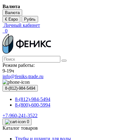
Валюта
Валюта
€ Евро
Рубль
Личный кабинет
0
Режим работы:
9-19ч
info@feniks-trade.ru
8-(812)-984-5494
8-(812)-984-5494
8-(800)-600-5994
+7-960-241-3522
0
Каталог товаров
Трубы и шланги для воды