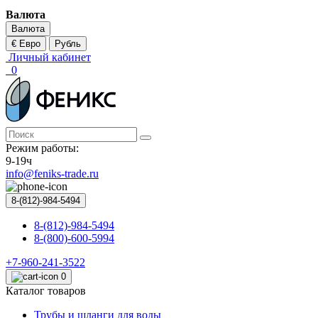
Валюта
Валюта
€ Евро
Рубль
Личный кабинет
0
Режим работы:
9-19ч
info@feniks-trade.ru
8-(812)-984-5494
8-(812)-984-5494
8-(800)-600-5994
+7-960-241-3522
0
Каталог товаров
Трубы и шланги для воды