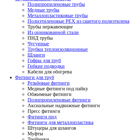
Полипропиленовые трубы
Медные трубы
Металлопластиковые трубы
Полиэтиленовые PEX из сшитого полиэтилена
Трубы нержавеющие
Из оцинкованной стали
ПНД трубы
Чугунные
Трубки теплоизоляционные
Шланги
Гофры для труб
Гибкие подводки
Кабели для обогрева
Фитинги для труб
Резьбовые фитинги
Медные фитинги под пайку
Обжимные фитинги
Полипропиленовые фитинги
Аксиальные надвижные фитинги
Пресс фитинги
Фитинги пнд
Фитинги для металлопластика
Штуцеры для шлангов
Муфты
Тройники