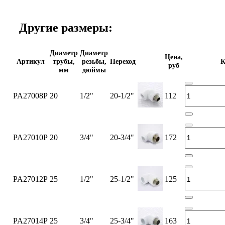
Другие размеры:
Диаметр
Диаметр
Цена,
Артикул
трубы,
резьбы,
Переход
К
руб
мм
дюймы
PA27008P
20
1/2"
20-1/2"
112
PA27010P
20
3/4"
20-3/4"
172
PA27012P
25
1/2"
25-1/2"
125
PA27014P
25
3/4"
25-3/4"
163