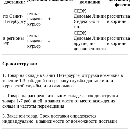
доставки:
компании
физли
СДЭК
пункт
по Санкт-
Деловые Линии
рассчитыва
выдачи
+
Петербургу
Яндекс Go и
в корзине
курьер
т.п.
СДЭК
пункт
в регионы
Деловые Линии
рассчитыва
выдачи
-
РФ
другие, по
в корзине
курьер
договоренности
Сроки отгрузки:
1. Товар на складе в Санкт-Петербурге, отгрузка возможна в
течение 1-3 раб. дней по графику службы доставки или
курьерской службы, или самовывоз
2. Товара на распределительном складе - срок до отгрузки
товара 1-7 раб. дней, в зависимости от местонахождения
склада и частоты перемещения
3. Заказной товар. Срок поставки определяется
индивидуально, в зависимости от возможности поставки