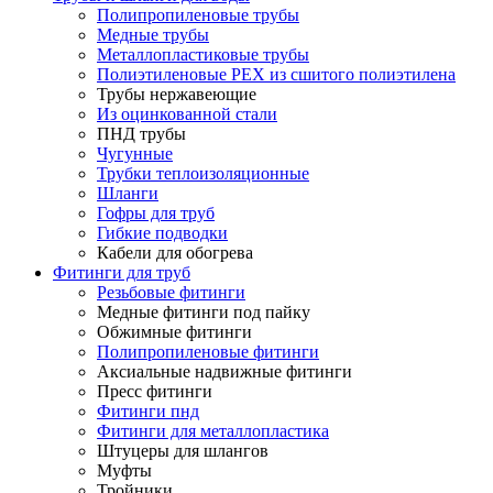
Полипропиленовые трубы
Медные трубы
Металлопластиковые трубы
Полиэтиленовые PEX из сшитого полиэтилена
Трубы нержавеющие
Из оцинкованной стали
ПНД трубы
Чугунные
Трубки теплоизоляционные
Шланги
Гофры для труб
Гибкие подводки
Кабели для обогрева
Фитинги для труб
Резьбовые фитинги
Медные фитинги под пайку
Обжимные фитинги
Полипропиленовые фитинги
Аксиальные надвижные фитинги
Пресс фитинги
Фитинги пнд
Фитинги для металлопластика
Штуцеры для шлангов
Муфты
Тройники