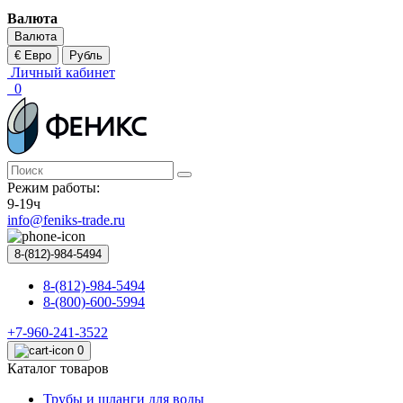
Валюта
Валюта
€ Евро
Рубль
Личный кабинет
0
Режим работы:
9-19ч
info@feniks-trade.ru
8-(812)-984-5494
8-(812)-984-5494
8-(800)-600-5994
+7-960-241-3522
0
Каталог товаров
Трубы и шланги для воды