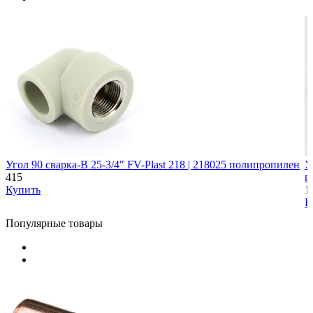
Угол 90 сварка-В 25-3/4" FV-Plast 218 | 218025 полипропилен
У
415
п
Купить
1
К
Популярные товары