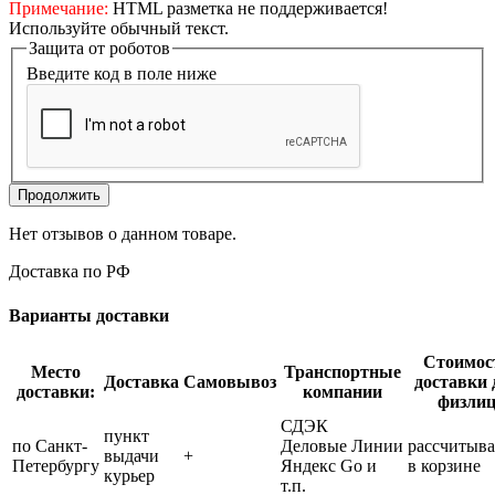
Примечание:
HTML разметка не поддерживается!
Используйте обычный текст.
Защита от роботов
Введите код в поле ниже
Продолжить
Нет отзывов о данном товаре.
Доставка по РФ
Варианты доставки
Стоимос
Место
Транспортные
Доставка
Самовывоз
доставки 
доставки:
компании
физли
СДЭК
пункт
по Санкт-
Деловые Линии
рассчитыва
выдачи
+
Петербургу
Яндекс Go и
в корзине
курьер
т.п.