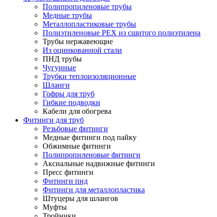
Полипропиленовые трубы
Медные трубы
Металлопластиковые трубы
Полиэтиленовые PEX из сшитого полиэтилена
Трубы нержавеющие
Из оцинкованной стали
ПНД трубы
Чугунные
Трубки теплоизоляционные
Шланги
Гофры для труб
Гибкие подводки
Кабели для обогрева
Фитинги для труб
Резьбовые фитинги
Медные фитинги под пайку
Обжимные фитинги
Полипропиленовые фитинги
Аксиальные надвижные фитинги
Пресс фитинги
Фитинги пнд
Фитинги для металлопластика
Штуцеры для шлангов
Муфты
Тройники