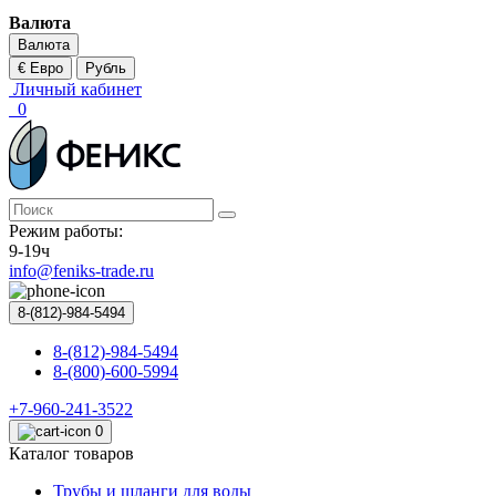
Валюта
Валюта
€ Евро
Рубль
Личный кабинет
0
Режим работы:
9-19ч
info@feniks-trade.ru
8-(812)-984-5494
8-(812)-984-5494
8-(800)-600-5994
+7-960-241-3522
0
Каталог товаров
Трубы и шланги для воды