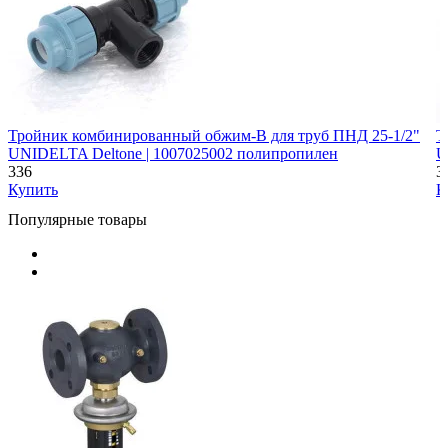
Тройник комбинированный обжим-В для труб ПНД 25-1/2"
Т
UNIDELTA Deltone | 1007025002 полипропилен
U
336
3
Купить
К
Популярные товары