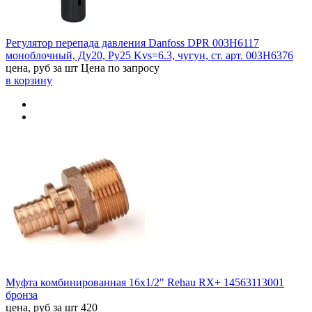
Регулятор перепада давления Danfoss DPR 003H6117
моноблочный, Ду20, Ру25 Kvs=6.3, чугун, ст. арт. 003H6376
цена, руб за шт
Цена по запросу
в корзину
Муфта комбинированная 16x1/2" Rehau RX+ 14563113001
бронза
цена, руб за шт
420