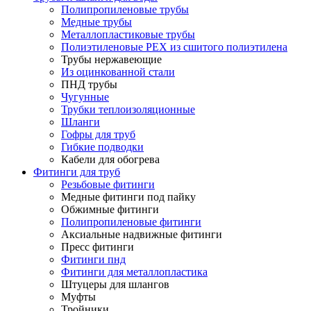
Полипропиленовые трубы
Медные трубы
Металлопластиковые трубы
Полиэтиленовые PEX из сшитого полиэтилена
Трубы нержавеющие
Из оцинкованной стали
ПНД трубы
Чугунные
Трубки теплоизоляционные
Шланги
Гофры для труб
Гибкие подводки
Кабели для обогрева
Фитинги для труб
Резьбовые фитинги
Медные фитинги под пайку
Обжимные фитинги
Полипропиленовые фитинги
Аксиальные надвижные фитинги
Пресс фитинги
Фитинги пнд
Фитинги для металлопластика
Штуцеры для шлангов
Муфты
Тройники