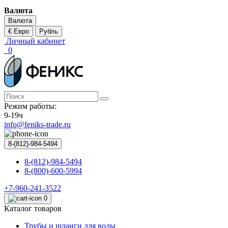
Валюта
Валюта
€ Евро
Рубль
Личный кабинет
0
Режим работы:
9-19ч
info@feniks-trade.ru
8-(812)-984-5494
8-(812)-984-5494
8-(800)-600-5994
+7-960-241-3522
0
Каталог товаров
Трубы и шланги для воды