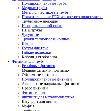
Полипропиленовые трубы
Медные трубы
Металлопластиковые трубы
Полиэтиленовые PEX из сшитого полиэтилена
Трубы нержавеющие
Из оцинкованной стали
ПНД трубы
Чугунные
Трубки теплоизоляционные
Шланги
Гофры для труб
Гибкие подводки
Кабели для обогрева
Фитинги для труб
Резьбовые фитинги
Медные фитинги под пайку
Обжимные фитинги
Полипропиленовые фитинги
Аксиальные надвижные фитинги
Пресс фитинги
Фитинги пнд
Фитинги для металлопластика
Штуцеры для шлангов
Муфты
Тройники