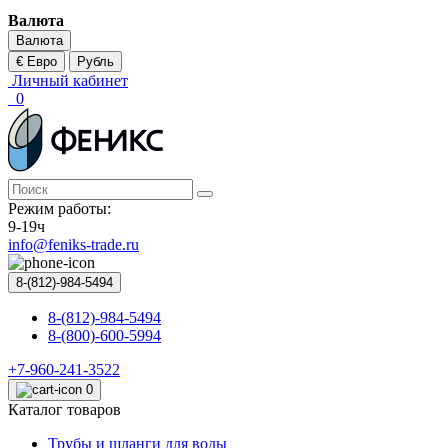
Валюта
Валюта
€ Евро
Рубль
Личный кабинет
0
Режим работы:
9-19ч
info@feniks-trade.ru
8-(812)-984-5494
8-(812)-984-5494
8-(800)-600-5994
+7-960-241-3522
0
Каталог товаров
Трубы и шланги для воды