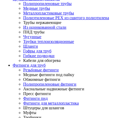
Полипропиленовые трубы
Медные трубы
Металлопластиковые трубы
Полиэтиленовые PEX из сшитого полиэтилена
Трубы нержавеющие
Из оцинкованной стали
ПНД трубы
Чугунные
Трубки теплоизоляционные
Шланги
Гофры для труб
Гибкие подводки
Кабели для обогрева
Фитинги для труб
Резьбовые фитинги
Медные фитинги под пайку
Обжимные фитинги
Полипропиленовые фитинги
Аксиальные надвижные фитинги
Пресс фитинги
Фитинги пнд
Фитинги для металлопластика
Штуцеры для шлангов
Муфты
Тройники