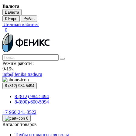
Валюта
Валюта
€ Евро
Рубль
Личный кабинет
0
Режим работы:
9-19ч
info@feniks-trade.ru
8-(812)-984-5494
8-(812)-984-5494
8-(800)-600-5994
+7-960-241-3522
0
Каталог товаров
Трубы и шланги для воды