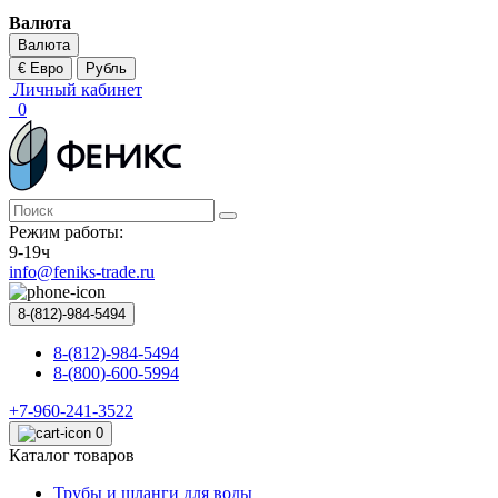
Валюта
Валюта
€ Евро
Рубль
Личный кабинет
0
Режим работы:
9-19ч
info@feniks-trade.ru
8-(812)-984-5494
8-(812)-984-5494
8-(800)-600-5994
+7-960-241-3522
0
Каталог товаров
Трубы и шланги для воды