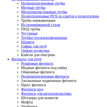
Полипропиленовые трубы
Медные трубы
Металлопластиковые трубы
Полиэтиленовые PEX из сшитого полиэтилена
Трубы нержавеющие
Из оцинкованной стали
ПНД трубы
Чугунные
Трубки теплоизоляционные
Шланги
Гофры для труб
Гибкие подводки
Кабели для обогрева
Фитинги для труб
Резьбовые фитинги
Медные фитинги под пайку
Обжимные фитинги
Полипропиленовые фитинги
Аксиальные надвижные фитинги
Пресс фитинги
Фитинги пнд
Фитинги для металлопластика
Штуцеры для шлангов
Муфты
Тройники