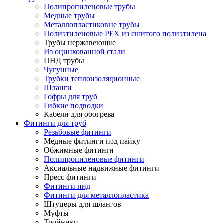
Полипропиленовые трубы
Медные трубы
Металлопластиковые трубы
Полиэтиленовые PEX из сшитого полиэтилена
Трубы нержавеющие
Из оцинкованной стали
ПНД трубы
Чугунные
Трубки теплоизоляционные
Шланги
Гофры для труб
Гибкие подводки
Кабели для обогрева
Фитинги для труб
Резьбовые фитинги
Медные фитинги под пайку
Обжимные фитинги
Полипропиленовые фитинги
Аксиальные надвижные фитинги
Пресс фитинги
Фитинги пнд
Фитинги для металлопластика
Штуцеры для шлангов
Муфты
Тройники