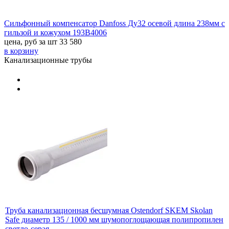
Сильфонный компенсатор Danfoss Ду32 осевой длина 238мм с
гильзой и кожухом 193B4006
цена, руб за шт
33 580
в корзину
Канализационные трубы
Труба канализационная бесшумная Ostendorf SKEM Skolan
Safe диаметр 135 / 1000 мм шумопоглощающая полипропилен
светло-серая