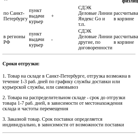
физли
СДЭК
пункт
по Санкт-
Деловые Линии
рассчитыва
выдачи
+
Петербургу
Яндекс Go и
в корзине
курьер
т.п.
СДЭК
пункт
в регионы
Деловые Линии
рассчитыва
выдачи
-
РФ
другие, по
в корзине
курьер
договоренности
Сроки отгрузки:
1. Товар на складе в Санкт-Петербурге, отгрузка возможна в
течение 1-3 раб. дней по графику службы доставки или
курьерской службы, или самовывоз
2. Товара на распределительном складе - срок до отгрузки
товара 1-7 раб. дней, в зависимости от местонахождения
склада и частоты перемещения
3. Заказной товар. Срок поставки определяется
индивидуально, в зависимости от возможности поставки