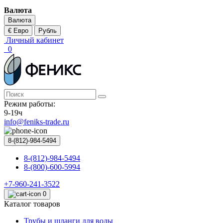
Валюта
Валюта
€ Евро
Рубль
Личный кабинет
0
Режим работы:
9-19ч
info@feniks-trade.ru
8-(812)-984-5494
8-(812)-984-5494
8-(800)-600-5994
+7-960-241-3522
0
Каталог товаров
Трубы и шланги для воды