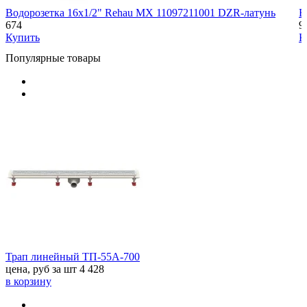
Водорозетка 16x1/2" Rehau MX 11097211001 DZR-латунь
В
674
9
Купить
К
Популярные товары
Трап линейный ТП-55A-700
цена, руб за шт
4 428
в корзину