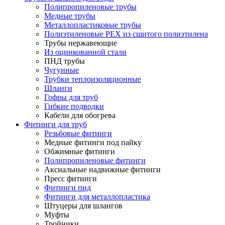
Полипропиленовые трубы
Медные трубы
Металлопластиковые трубы
Полиэтиленовые PEX из сшитого полиэтилена
Трубы нержавеющие
Из оцинкованной стали
ПНД трубы
Чугунные
Трубки теплоизоляционные
Шланги
Гофры для труб
Гибкие подводки
Кабели для обогрева
Фитинги для труб
Резьбовые фитинги
Медные фитинги под пайку
Обжимные фитинги
Полипропиленовые фитинги
Аксиальные надвижные фитинги
Пресс фитинги
Фитинги пнд
Фитинги для металлопластика
Штуцеры для шлангов
Муфты
Тройники