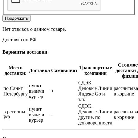
Продолжить
Нет отзывов о данном товаре.
Доставка по РФ
Варианты доставки
Стоимос
Место
Транспортные
Доставка
Самовывоз
доставки 
доставки:
компании
физли
СДЭК
пункт
по Санкт-
Деловые Линии
рассчитыва
выдачи
+
Петербургу
Яндекс Go и
в корзине
курьер
т.п.
СДЭК
пункт
в регионы
Деловые Линии
рассчитыва
выдачи
-
РФ
другие, по
в корзине
курьер
договоренности