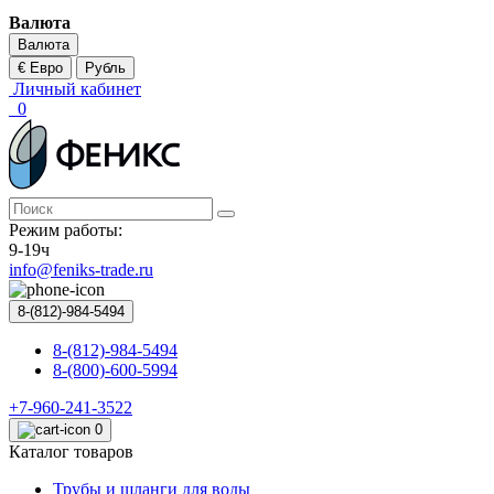
Валюта
Валюта
€ Евро
Рубль
Личный кабинет
0
Режим работы:
9-19ч
info@feniks-trade.ru
8-(812)-984-5494
8-(812)-984-5494
8-(800)-600-5994
+7-960-241-3522
0
Каталог товаров
Трубы и шланги для воды