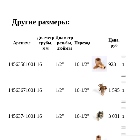
Другие размеры:
Диаметр
Диаметр
Цена,
Артикул
трубы,
резьбы,
Переход
руб
мм
дюймы
14563581001
16
1/2"
16-1/2"
923
14563671001
16
1/2"
16-1/2"
1 595
14563741001
16
1/2"
16-1/2"
3 031