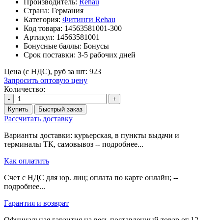
Производитель:
Rehau
Страна: Германия
Категория:
Фитинги Rehau
Код товара:
14563581001-300
Артикул:
14563581001
Бонусные баллы:
Бонусы
Срок поставки:
3-5 рабочих дней
Цена (с НДС), руб за шт:
923
Запросить оптовую цену
Количество:
-
+
Купить
Быстрый заказ
Рассчитать доставку
Варианты доставки: курьерская, в пункты выдачи и
терминалы ТК, самовывоз -- подробнее...
Как оплатить
Счет с НДС для юр. лиц; оплата по карте онлайн; --
подробнее...
Гарантия и возврат
Официальная гарантия на весь поставленный товар от 12