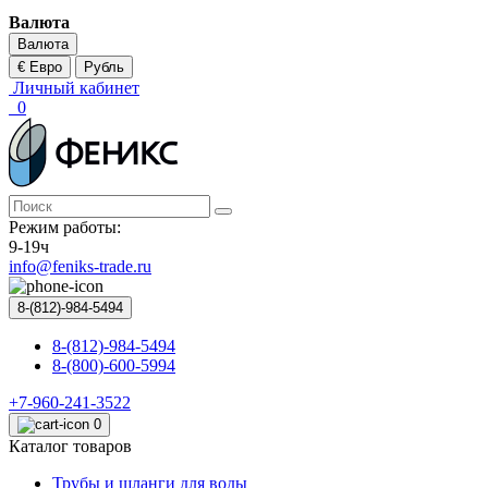
Валюта
Валюта
€ Евро
Рубль
Личный кабинет
0
Режим работы:
9-19ч
info@feniks-trade.ru
8-(812)-984-5494
8-(812)-984-5494
8-(800)-600-5994
+7-960-241-3522
0
Каталог товаров
Трубы и шланги для воды