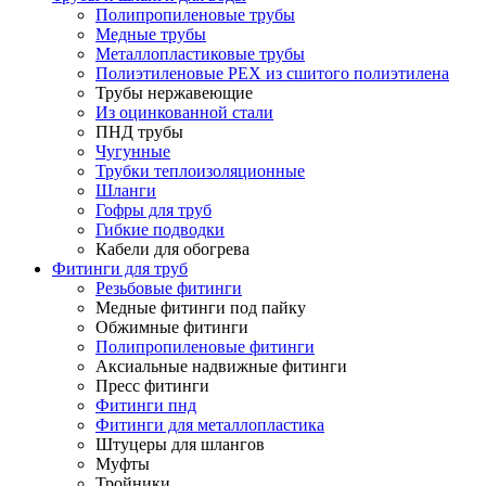
Полипропиленовые трубы
Медные трубы
Металлопластиковые трубы
Полиэтиленовые PEX из сшитого полиэтилена
Трубы нержавеющие
Из оцинкованной стали
ПНД трубы
Чугунные
Трубки теплоизоляционные
Шланги
Гофры для труб
Гибкие подводки
Кабели для обогрева
Фитинги для труб
Резьбовые фитинги
Медные фитинги под пайку
Обжимные фитинги
Полипропиленовые фитинги
Аксиальные надвижные фитинги
Пресс фитинги
Фитинги пнд
Фитинги для металлопластика
Штуцеры для шлангов
Муфты
Тройники