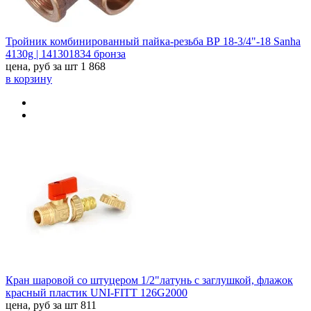
Тройник комбинированный пайка-резьба ВР 18-3/4"-18 Sanha
4130g | 141301834 бронза
цена, руб за шт
1 868
в корзину
Кран шаровой со штуцером 1/2"латунь с заглушкой, флажок
красный пластик UNI-FITT 126G2000
цена, руб за шт
811