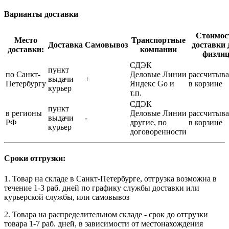
Варианты доставки
Стоимос
Место
Транспортные
Доставка
Самовывоз
доставки 
доставки:
компании
физли
СДЭК
пункт
по Санкт-
Деловые Линии
рассчитыва
выдачи
+
Петербургу
Яндекс Go и
в корзине
курьер
т.п.
СДЭК
пункт
в регионы
Деловые Линии
рассчитыва
выдачи
-
РФ
другие, по
в корзине
курьер
договоренности
Сроки отгрузки:
1. Товар на складе в Санкт-Петербурге, отгрузка возможна в
течение 1-3 раб. дней по графику службы доставки или
курьерской службы, или самовывоз
2. Товара на распределительном складе - срок до отгрузки
товара 1-7 раб. дней, в зависимости от местонахождения