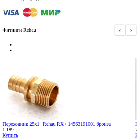
‹
›
Фитинги Rehau
Переходник 25x1" Rehau RX+ 14563191001 бронза
П
1 189
7
Купить
К