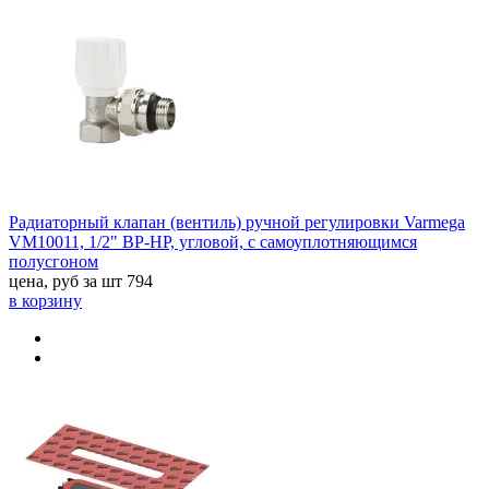
Радиаторный клапан (вентиль) ручной регулировки Varmega
VM10011, 1/2" ВР-НР, угловой, с самоуплотняющимся
полусгоном
цена, руб за шт
794
в корзину