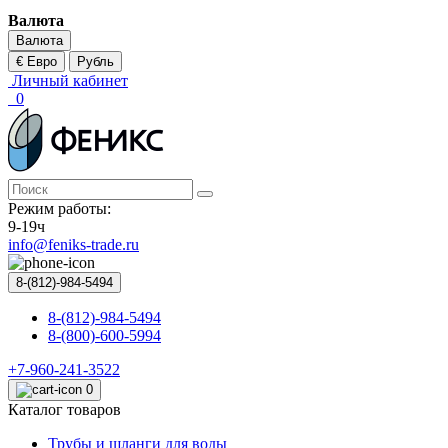
Валюта
Валюта
€ Евро
Рубль
Личный кабинет
0
Режим работы:
9-19ч
info@feniks-trade.ru
8-(812)-984-5494
8-(812)-984-5494
8-(800)-600-5994
+7-960-241-3522
0
Каталог товаров
Трубы и шланги для воды