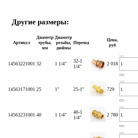
Другие размеры:
Диаметр
Диаметр
Цена,
Артикул
трубы,
резьбы,
Переход
руб
мм
дюймы
32-1
14563221001
32
1 1/4"
2 018
1/4"
14563171001
25
1"
25-1"
729
40-1
14563231001
40
1 1/4"
2 780
1/4"