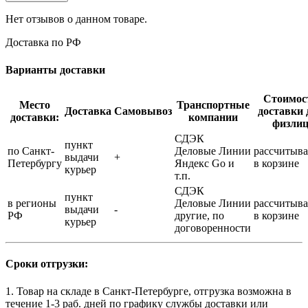
Нет отзывов о данном товаре.
Доставка по РФ
Варианты доставки
Стоимос
Место
Транспортные
Доставка
Самовывоз
доставки 
доставки:
компании
физли
СДЭК
пункт
по Санкт-
Деловые Линии
рассчитыва
выдачи
+
Петербургу
Яндекс Go и
в корзине
курьер
т.п.
СДЭК
пункт
в регионы
Деловые Линии
рассчитыва
выдачи
-
РФ
другие, по
в корзине
курьер
договоренности
Сроки отгрузки:
1. Товар на складе в Санкт-Петербурге, отгрузка возможна в
течение 1-3 раб. дней по графику службы доставки или