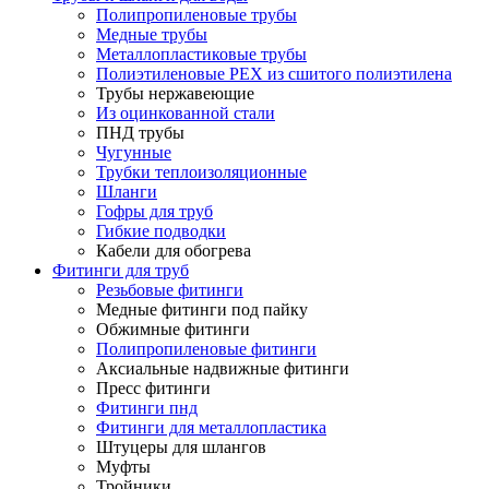
Полипропиленовые трубы
Медные трубы
Металлопластиковые трубы
Полиэтиленовые PEX из сшитого полиэтилена
Трубы нержавеющие
Из оцинкованной стали
ПНД трубы
Чугунные
Трубки теплоизоляционные
Шланги
Гофры для труб
Гибкие подводки
Кабели для обогрева
Фитинги для труб
Резьбовые фитинги
Медные фитинги под пайку
Обжимные фитинги
Полипропиленовые фитинги
Аксиальные надвижные фитинги
Пресс фитинги
Фитинги пнд
Фитинги для металлопластика
Штуцеры для шлангов
Муфты
Тройники