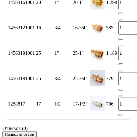
14563161001
20
1"
20-1"
1 298
14563121001
16
3/4"
16-3/4"
585
14563191001
25
1"
25-1"
1 189
14563181001
25
3/4"
25-3/4"
779
1258817
17
1/2"
17-1/2"
786
Отзывов (0)
Написать отзыв