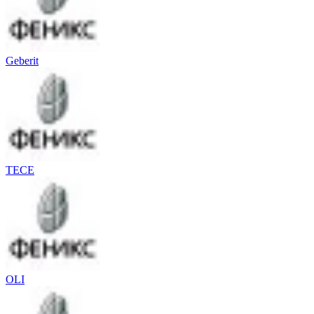
Geberit
TECE
OLI