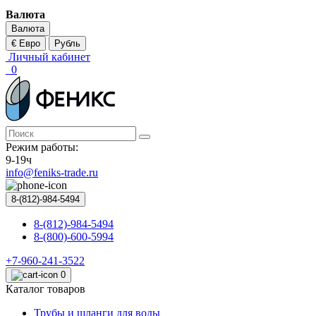
Валюта
Валюта
€ Евро
Рубль
Личный кабинет
0
Режим работы:
9-19ч
info@feniks-trade.ru
8-(812)-984-5494
8-(812)-984-5494
8-(800)-600-5994
+7-960-241-3522
0
Каталог товаров
Трубы и шланги для воды