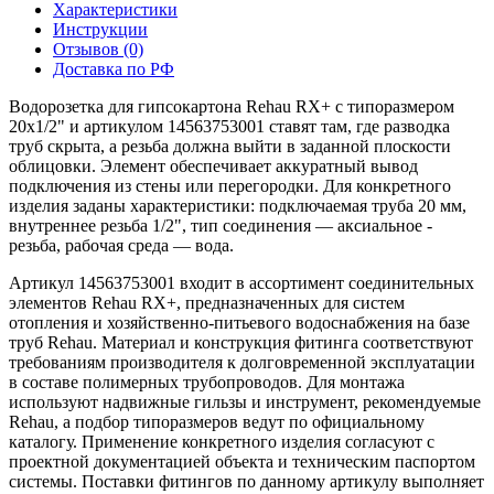
Характеристики
Инструкции
Отзывов (0)
Доставка по РФ
Водорозетка для гипсокартона Rehau RX+ с типоразмером
20x1/2" и артикулом 14563753001 ставят там, где разводка
труб скрыта, а резьба должна выйти в заданной плоскости
облицовки. Элемент обеспечивает аккуратный вывод
подключения из стены или перегородки. Для конкретного
изделия заданы характеристики: подключаемая труба 20 мм,
внутреннее резьба 1/2", тип соединения — аксиальное -
резьба, рабочая среда — вода.
Артикул 14563753001 входит в ассортимент соединительных
элементов Rehau RX+, предназначенных для систем
отопления и хозяйственно-питьевого водоснабжения на базе
труб Rehau. Материал и конструкция фитинга соответствуют
требованиям производителя к долговременной эксплуатации
в составе полимерных трубопроводов. Для монтажа
используют надвижные гильзы и инструмент, рекомендуемые
Rehau, а подбор типоразмеров ведут по официальному
каталогу. Применение конкретного изделия согласуют с
проектной документацией объекта и техническим паспортом
системы. Поставки фитингов по данному артикулу выполняет