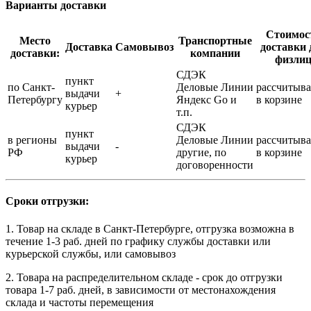
Варианты доставки
Стоимос
Место
Транспортные
Доставка
Самовывоз
доставки 
доставки:
компании
физли
СДЭК
пункт
по Санкт-
Деловые Линии
рассчитыва
выдачи
+
Петербургу
Яндекс Go и
в корзине
курьер
т.п.
СДЭК
пункт
в регионы
Деловые Линии
рассчитыва
выдачи
-
РФ
другие, по
в корзине
курьер
договоренности
Сроки отгрузки:
1. Товар на складе в Санкт-Петербурге, отгрузка возможна в
течение 1-3 раб. дней по графику службы доставки или
курьерской службы, или самовывоз
2. Товара на распределительном складе - срок до отгрузки
товара 1-7 раб. дней, в зависимости от местонахождения
склада и частоты перемещения