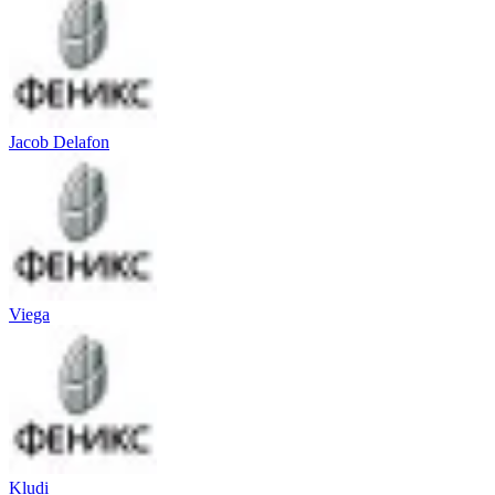
Jacob Delafon
Viega
Kludi