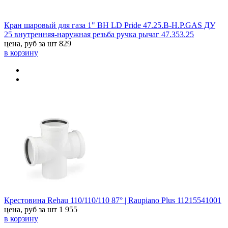
Кран шаровый для газа 1" ВН LD Pride 47.25.В-Н.Р.GAS ДУ
25 внутренняя-наружная резьба ручка рычаг 47.353.25
цена, руб за шт
829
в корзину
Крестовина Rehau 110/110/110 87° | Raupiano Plus 11215541001
цена, руб за шт
1 955
в корзину