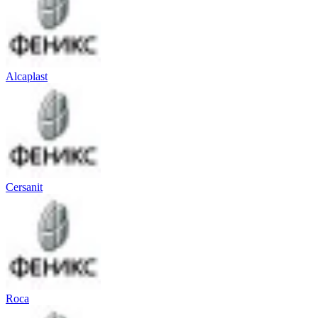
Alcaplast
Cersanit
Roca