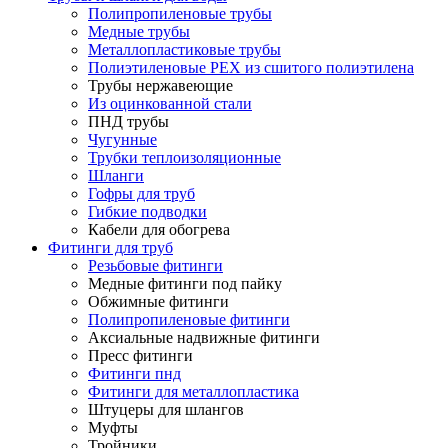
Полипропиленовые трубы
Медные трубы
Металлопластиковые трубы
Полиэтиленовые PEX из сшитого полиэтилена
Трубы нержавеющие
Из оцинкованной стали
ПНД трубы
Чугунные
Трубки теплоизоляционные
Шланги
Гофры для труб
Гибкие подводки
Кабели для обогрева
Фитинги для труб
Резьбовые фитинги
Медные фитинги под пайку
Обжимные фитинги
Полипропиленовые фитинги
Аксиальные надвижные фитинги
Пресс фитинги
Фитинги пнд
Фитинги для металлопластика
Штуцеры для шлангов
Муфты
Тройники