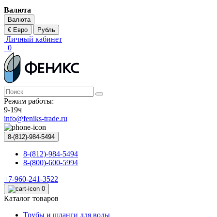
Валюта
Валюта
€ Евро
Рубль
Личный кабинет
0
Режим работы:
9-19ч
info@feniks-trade.ru
8-(812)-984-5494
8-(812)-984-5494
8-(800)-600-5994
+7-960-241-3522
0
Каталог товаров
Трубы и шланги для воды