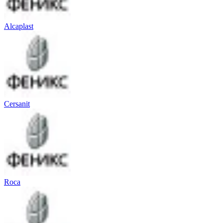
Alcaplast
Cersanit
Roca