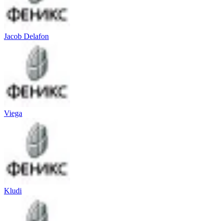
Jacob Delafon
Viega
Kludi