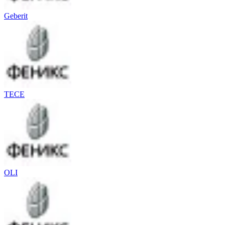
Geberit
TECE
OLI