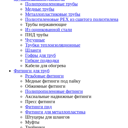
Полипропиленовые трубы
Медные трубы
Металлопластиковые трубы
Полиэтиленовые PEX из сшитого полиэтилена
Трубы нержавеющие
Из оцинкованной стали
ПНД трубы
Чугунные
Трубки теплоизоляционные
Шланги
Гофры для труб
Гибкие подводки
Кабели для обогрева
Фитинги для труб
Резьбовые фитинги
Медные фитинги под пайку
Обжимные фитинги
Полипропиленовые фитинги
Аксиальные надвижные фитинги
Пресс фитинги
Фитинги пнд
Фитинги для металлопластика
Штуцеры для шлангов
Муфты
Тройники