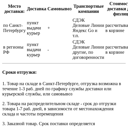
Стоимос
Место
Транспортные
Доставка
Самовывоз
доставки 
доставки:
компании
физли
СДЭК
пункт
по Санкт-
Деловые Линии
рассчитыва
выдачи
+
Петербургу
Яндекс Go и
в корзине
курьер
т.п.
СДЭК
пункт
в регионы
Деловые Линии
рассчитыва
выдачи
-
РФ
другие, по
в корзине
курьер
договоренности
Сроки отгрузки:
1. Товар на складе в Санкт-Петербурге, отгрузка возможна в
течение 1-3 раб. дней по графику службы доставки или
курьерской службы, или самовывоз
2. Товара на распределительном складе - срок до отгрузки
товара 1-7 раб. дней, в зависимости от местонахождения
склада и частоты перемещения
3. Заказной товар. Срок поставки определяется