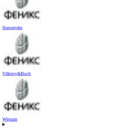
Hansgrohe
Villeroy&Boch
Wirquin