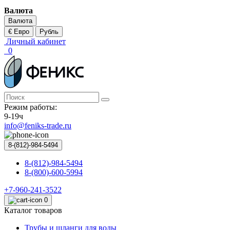
Валюта
Валюта
€ Евро
Рубль
Личный кабинет
0
Режим работы:
9-19ч
info@feniks-trade.ru
8-(812)-984-5494
8-(812)-984-5494
8-(800)-600-5994
+7-960-241-3522
0
Каталог товаров
Трубы и шланги для воды