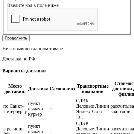
Введите код в поле ниже
Продолжить
Нет отзывов о данном товаре.
Доставка по РФ
Варианты доставки
Стоимос
Место
Транспортные
Доставка
Самовывоз
доставки 
доставки:
компании
физли
СДЭК
пункт
по Санкт-
Деловые Линии
рассчитыва
выдачи
+
Петербургу
Яндекс Go и
в корзине
курьер
т.п.
СДЭК
пункт
в регионы
Деловые Линии
рассчитыва
выдачи
-