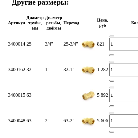
Другие размеры:
Диаметр
Диаметр
Цена,
Артикул
трубы,
резьбы,
Переход
Кол
руб
мм
дюймы
3400014
25
3/4"
25-3/4"
821
3400162
32
1"
32-1"
1 282
3400015
63
5 892
3400048
63
2"
63-2"
5 606