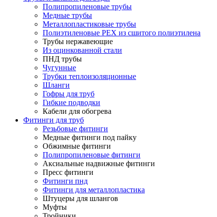
Полипропиленовые трубы
Медные трубы
Металлопластиковые трубы
Полиэтиленовые PEX из сшитого полиэтилена
Трубы нержавеющие
Из оцинкованной стали
ПНД трубы
Чугунные
Трубки теплоизоляционные
Шланги
Гофры для труб
Гибкие подводки
Кабели для обогрева
Фитинги для труб
Резьбовые фитинги
Медные фитинги под пайку
Обжимные фитинги
Полипропиленовые фитинги
Аксиальные надвижные фитинги
Пресс фитинги
Фитинги пнд
Фитинги для металлопластика
Штуцеры для шлангов
Муфты
Тройники