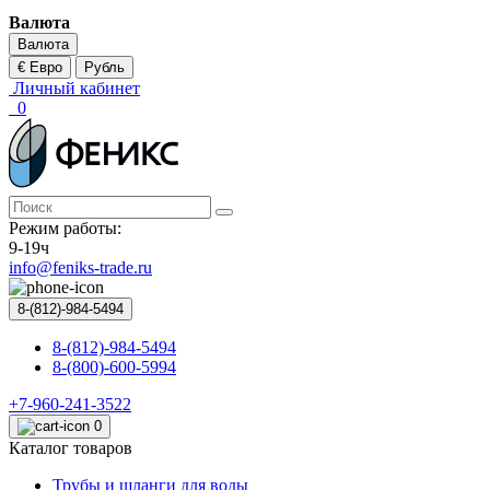
Валюта
Валюта
€ Евро
Рубль
Личный кабинет
0
Режим работы:
9-19ч
info@feniks-trade.ru
8-(812)-984-5494
8-(812)-984-5494
8-(800)-600-5994
+7-960-241-3522
0
Каталог товаров
Трубы и шланги для воды