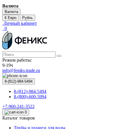
Валюта
Валюта
€ Евро
Рубль
Личный кабинет
0
Режим работы:
9-19ч
info@feniks-trade.ru
8-(812)-984-5494
8-(812)-984-5494
8-(800)-600-5994
+7-960-241-3522
0
Каталог товаров
Трубы и шланги для воды