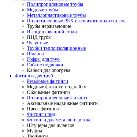
Полипропиленовые трубы
Медные трубы
Металлопластиковые трубы
Полиэтиленовые PEX из сшитого полиэтилена
Трубы нержавеющие
Из оцинкованной стали
ПНД трубы
Чугунные
Трубки теплоизоляционные
Шланги
Гофры для труб
Гибкие подводки
Кабели для обогрева
Фитинги для труб
Резьбовые фитинги
Медные фитинги под пайку
Обжимные фитинги
Полипропиленовые фитинги
Аксиальные надвижные фитинги
Пресс фитинги
Фитинги пнд
Фитинги для металлопластика
Штуцеры для шлангов
Муфты
Тройники