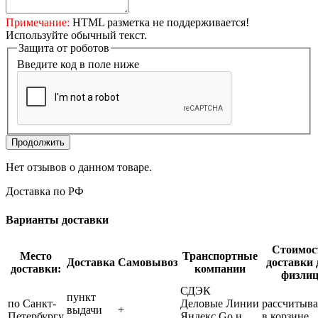
Примечание:
HTML разметка не поддерживается!
Используйте обычный текст.
Защита от роботов
Введите код в поле ниже
Продолжить
Нет отзывов о данном товаре.
Доставка по РФ
Варианты доставки
Стоимос
Место
Транспортные
Доставка
Самовывоз
доставки 
доставки:
компании
физли
СДЭК
пункт
по Санкт-
Деловые Линии
рассчитыва
выдачи
+
Петербургу
Яндекс Go и
в корзине