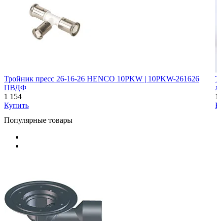
Тройник пресс 26-16-26 HENCO 10PKW | 10PKW-261626
Т
ПВДФ
л
1 154
1
Купить
К
Популярные товары