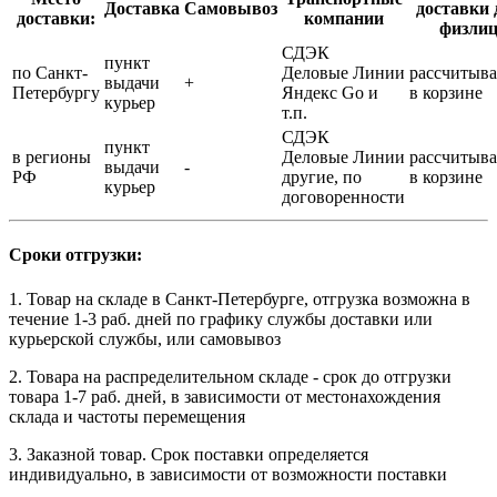
Доставка
Самовывоз
доставки 
доставки:
компании
физли
СДЭК
пункт
по Санкт-
Деловые Линии
рассчитыва
выдачи
+
Петербургу
Яндекс Go и
в корзине
курьер
т.п.
СДЭК
пункт
в регионы
Деловые Линии
рассчитыва
выдачи
-
РФ
другие, по
в корзине
курьер
договоренности
Сроки отгрузки:
1. Товар на складе в Санкт-Петербурге, отгрузка возможна в
течение 1-3 раб. дней по графику службы доставки или
курьерской службы, или самовывоз
2. Товара на распределительном складе - срок до отгрузки
товара 1-7 раб. дней, в зависимости от местонахождения
склада и частоты перемещения
3. Заказной товар. Срок поставки определяется
индивидуально, в зависимости от возможности поставки