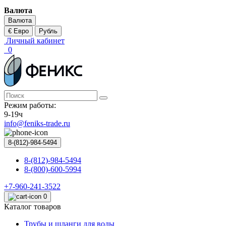
Валюта
Валюта
€ Евро
Рубль
Личный кабинет
0
Режим работы:
9-19ч
info@feniks-trade.ru
8-(812)-984-5494
8-(812)-984-5494
8-(800)-600-5994
+7-960-241-3522
0
Каталог товаров
Трубы и шланги для воды