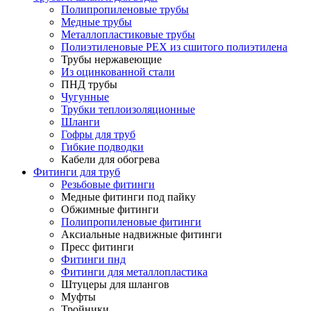
Полипропиленовые трубы
Медные трубы
Металлопластиковые трубы
Полиэтиленовые PEX из сшитого полиэтилена
Трубы нержавеющие
Из оцинкованной стали
ПНД трубы
Чугунные
Трубки теплоизоляционные
Шланги
Гофры для труб
Гибкие подводки
Кабели для обогрева
Фитинги для труб
Резьбовые фитинги
Медные фитинги под пайку
Обжимные фитинги
Полипропиленовые фитинги
Аксиальные надвижные фитинги
Пресс фитинги
Фитинги пнд
Фитинги для металлопластика
Штуцеры для шлангов
Муфты
Тройники