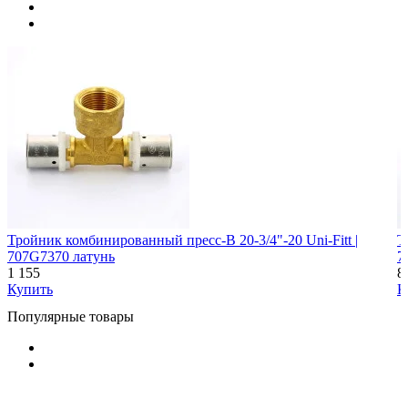
Тройник комбинированный пресс-В 20-3/4"-20 Uni-Fitt |
Т
707G7370 латунь
7
1 155
8
Купить
К
Популярные товары