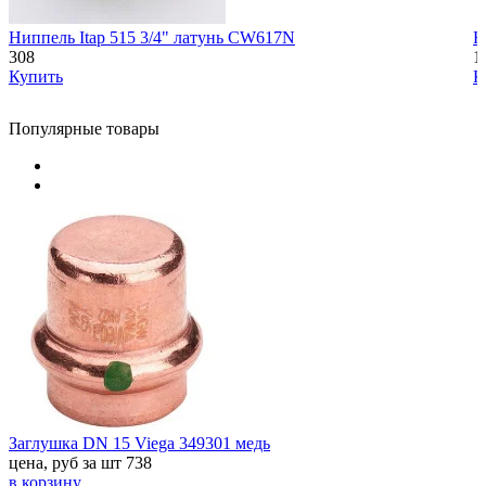
Ниппель Itap 515 3/4" латунь CW617N
Н
308
1
Купить
К
Популярные товары
Заглушка DN 15 Viega 349301 медь
цена, руб за шт
738
в корзину