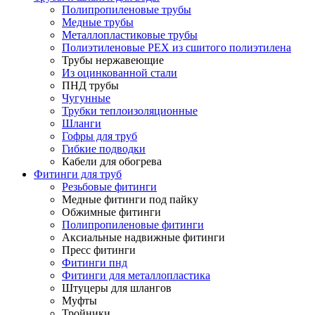
Полипропиленовые трубы
Медные трубы
Металлопластиковые трубы
Полиэтиленовые PEX из сшитого полиэтилена
Трубы нержавеющие
Из оцинкованной стали
ПНД трубы
Чугунные
Трубки теплоизоляционные
Шланги
Гофры для труб
Гибкие подводки
Кабели для обогрева
Фитинги для труб
Резьбовые фитинги
Медные фитинги под пайку
Обжимные фитинги
Полипропиленовые фитинги
Аксиальные надвижные фитинги
Пресс фитинги
Фитинги пнд
Фитинги для металлопластика
Штуцеры для шлангов
Муфты
Тройники