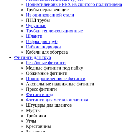
Полиэтиленовые PEX из сшитого полиэтилена
Трубы нержавеющие
Из оцинкованной стали
ПНД трубы
Чугунные
Трубки теплоизоляционные
Шланги
Гофры для труб
Гибкие подводки
Кабели для обогрева
Фитинги для труб
Резьбовые фитинги
Медные фитинги под пайку
Обжимные фитинги
Полипропиленовые фитинги
Аксиальные надвижные фитинги
Пресс фитинги
Фитинги пнд
Фитинги для металлопластика
Штуцеры для шлангов
Муфты
Тройники
Углы
Крестовины
Заглушки