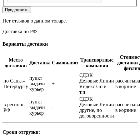
Продолжить
Нет отзывов о данном товаре.
Доставка по РФ
Варианты доставки
Стоимос
Место
Транспортные
Доставка
Самовывоз
доставки 
доставки:
компании
физли
СДЭК
пункт
по Санкт-
Деловые Линии
рассчитыва
выдачи
+
Петербургу
Яндекс Go и
в корзине
курьер
т.п.
СДЭК
пункт
в регионы
Деловые Линии
рассчитыва
выдачи
-
РФ
другие, по
в корзине
курьер
договоренности
Сроки отгрузки: