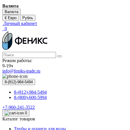
Валюта
Валюта
€ Евро
Рубль
Личный кабинет
0
Режим работы:
9-19ч
info@feniks-trade.ru
8-(812)-984-5494
8-(812)-984-5494
8-(800)-600-5994
+7-960-241-3522
0
Каталог товаров
Трубы и шланги для воды