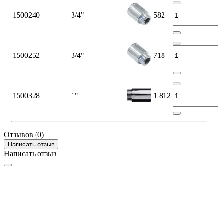
1500240
3/4"
582
1500252
3/4"
718
1500328
1"
1 812
Отзывов (0)
Написать отзыв
Написать отзыв