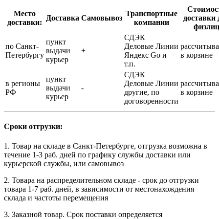
Стоимос
Место
Транспортные
Доставка
Самовывоз
доставки 
доставки:
компании
физли
СДЭК
пункт
по Санкт-
Деловые Линии
рассчитыва
выдачи
+
Петербургу
Яндекс Go и
в корзине
курьер
т.п.
СДЭК
пункт
в регионы
Деловые Линии
рассчитыва
выдачи
-
РФ
другие, по
в корзине
курьер
договоренности
Сроки отгрузки:
1. Товар на складе в Санкт-Петербурге, отгрузка возможна в
течение 1-3 раб. дней по графику службы доставки или
курьерской службы, или самовывоз
2. Товара на распределительном складе - срок до отгрузки
товара 1-7 раб. дней, в зависимости от местонахождения
склада и частоты перемещения
3. Заказной товар. Срок поставки определяется