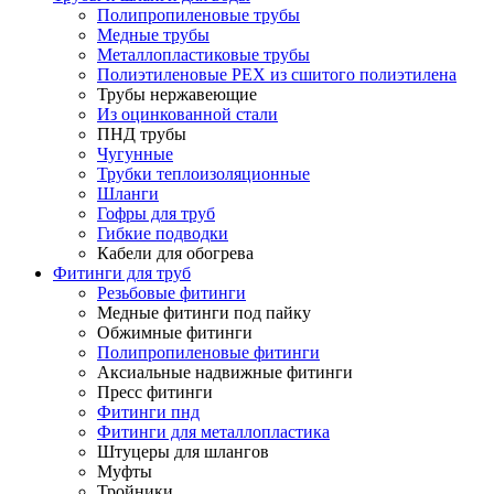
Полипропиленовые трубы
Медные трубы
Металлопластиковые трубы
Полиэтиленовые PEX из сшитого полиэтилена
Трубы нержавеющие
Из оцинкованной стали
ПНД трубы
Чугунные
Трубки теплоизоляционные
Шланги
Гофры для труб
Гибкие подводки
Кабели для обогрева
Фитинги для труб
Резьбовые фитинги
Медные фитинги под пайку
Обжимные фитинги
Полипропиленовые фитинги
Аксиальные надвижные фитинги
Пресс фитинги
Фитинги пнд
Фитинги для металлопластика
Штуцеры для шлангов
Муфты
Тройники