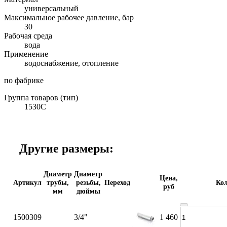
универсальный
Максимальное рабочее давление, бар
30
Рабочая среда
вода
Применение
водоснабжение, отопление
по фабрике
Группа товаров (тип)
1530C
Другие размеры:
Диаметр
Диаметр
Цена,
Артикул
трубы,
резьбы,
Переход
Кол
руб
мм
дюймы
1500309
3/4"
1 460