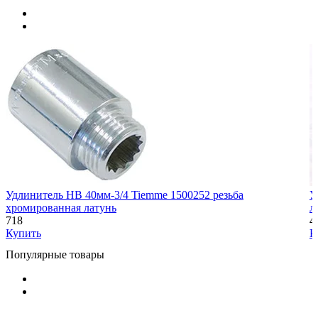
Удлинитель НВ 40мм-3/4 Tiemme 1500252 резьба
У
хромированная латунь
л
718
4
Купить
К
Популярные товары